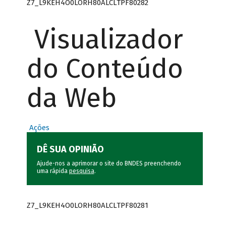
Z7_L9KEH4O0LORH80ALCLTPF80282
Visualizador
do Conteúdo
da Web
Ações
DÊ SUA OPINIÃO
Ajude-nos a aprimorar o site do BNDES preenchendo
uma rápida
pesquisa
.
Z7_L9KEH4O0LORH80ALCLTPF80281