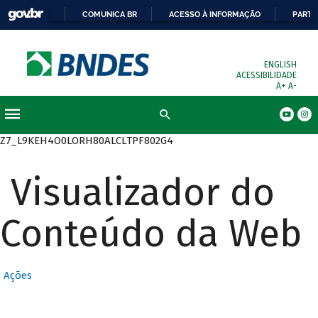
COMUNICA BR
ACESSO À INFORMAÇÃO
PARTI
ENGLISH
ACESSIBILIDADE
A+
A-
Busca
Z7_L9KEH4O0LORH80ALCLTPF802G4
Visualizador do
Conteúdo da Web
Ações