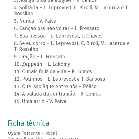
Aos garotos de aluguel – R. Lemos
Solitária – L. Leprevost, C. Birolli, M. Lacerda e T.
Rossilho
Nunca – V. Paiva
Canção pra não voltar – L. Fressato
Boa pessoa – L. Leprevost, T. Chaves
Se eu corro – L. Leprevost, C. Biroll, M. Lacerda e
T. Rossilho
Oração – L. Fressato
Zeppelin – L. Lakomy
O mais feliz da vida – R. Lemos
Potinhos – L. Leprevost e T. Barbosa
Que isso fique entre nós – Pélico
A balada da contramão – R. Lemos
Uma atriz – V. Paiva
Ficha técnica
Uyara Torrente – vocal
Thiago Ramalho – guitarra e voz