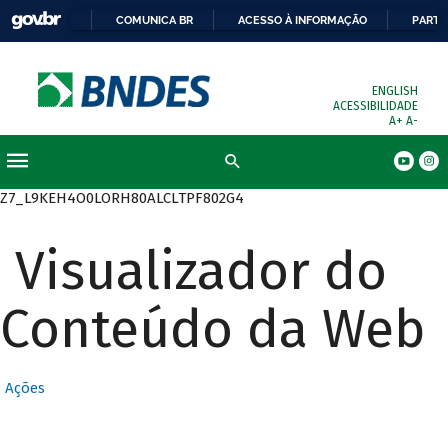
COMUNICA BR
ACESSO À INFORMAÇÃO
PARTI
ENGLISH
ACESSIBILIDADE
A+
A-
Busca
Z7_L9KEH4O0LORH80ALCLTPF802G4
Visualizador do
Conteúdo da Web
Ações