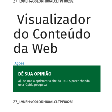
Z7_L9KEH4O0LORH80ALCLTPF80282
Visualizador
do Conteúdo
da Web
Ações
DÊ SUA OPINIÃO
Ajude-nos a aprimorar o site do BNDES preenchendo
uma rápida
pesquisa
.
Z7_L9KEH4O0LORH80ALCLTPF80281