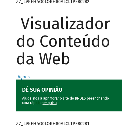
Z7_L9KEH4O0LORH80ALCLTPF80282
Visualizador
do Conteúdo
da Web
Ações
DÊ SUA OPINIÃO
Ajude-nos a aprimorar o site do BNDES preenchendo
uma rápida
pesquisa
.
Z7_L9KEH4O0LORH80ALCLTPF80281