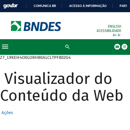
COMUNICA BR
ACESSO À INFORMAÇÃO
PARTI
ENGLISH
ACESSIBILIDADE
A+
A-
Busca
Z7_L9KEH4O0LORH80ALCLTPF802G4
Visualizador do
Conteúdo da Web
Ações