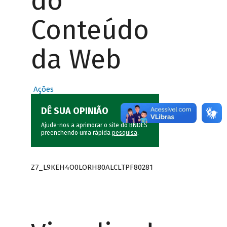
do
Conteúdo
da Web
Ações
DÊ SUA OPINIÃO
Ajude-nos a aprimorar o site do BNDES
preenchendo uma rápida
pesquisa
.
Z7_L9KEH4O0LORH80ALCLTPF80281