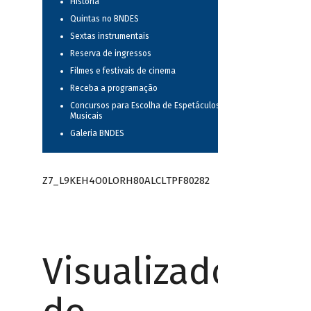
História
Quintas no BNDES
Sextas instrumentais
Reserva de ingressos
Filmes e festivais de cinema
Receba a programação
Concursos para Escolha de Espetáculos
Musicais
Galeria BNDES
Z7_L9KEH4O0LORH80ALCLTPF80282
Visualizador