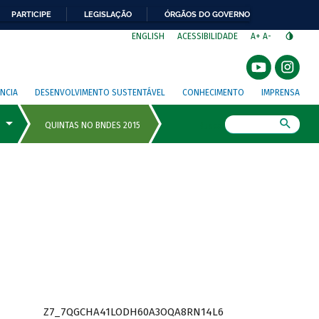
PARTICIPE
LEGISLAÇÃO
ÓRGÃOS DO GOVERNO
⁣
ENGLISH
ACESSIBILIDADE
A+
A-
NCIA
DESENVOLVIMENTO SUSTENTÁVEL
CONHECIMENTO
IMPRENSA
Busca
Z7_7QGCHA41LODH60A3OQA8RN14L6