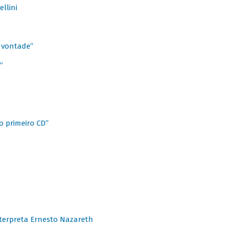
llini
à vontade”
”
o primeiro CD”
terpreta Ernesto Nazareth