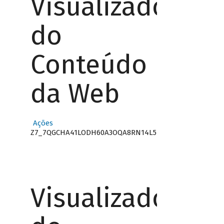
Visualizador
do
Conteúdo
da Web
Ações
Z7_7QGCHA41LODH60A3OQA8RN14L5
Visualizador