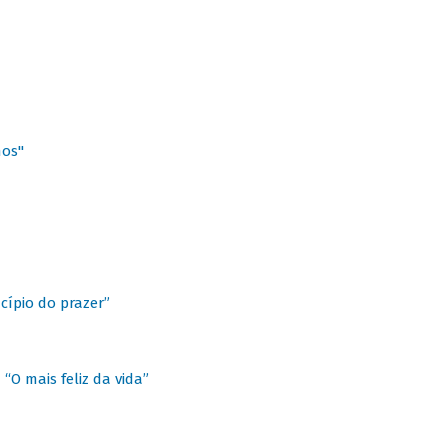
hos"
cípio do prazer”
“O mais feliz da vida”