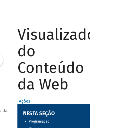
Visualizador
do
Conteúdo
da Web
Ações
o da
NESTA SEÇÃO
Programação