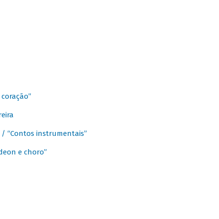
 coração”
eira
a / “Contos instrumentais”
rdeon e choro”