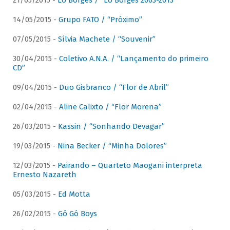
21/05/2015 -
Lô Borges / “Lô Borges 2003-2013”
14/05/2015 -
Grupo FATO / “Próximo”
07/05/2015 -
Sílvia Machete / “Souvenir”
30/04/2015 -
Coletivo A.N.A. / “Lançamento do primeiro
CD”
09/04/2015 -
Duo Gisbranco / “Flor de Abril”
02/04/2015 -
Aline Calixto / “Flor Morena”
26/03/2015 -
Kassin / “Sonhando Devagar”
19/03/2015 -
Nina Becker / “Minha Dolores”
12/03/2015 -
Pairando – Quarteto Maogani interpreta
Ernesto Nazareth
05/03/2015 -
Ed Motta
26/02/2015 -
Gó Gó Boys