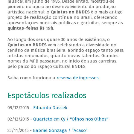
musical em julho de 1985. Desde então, mostrou-se
pioneiro no apoio ao desenvolvimento da produção
artística nacional: o
Quintas no BNDES
é o mais antigo
projeto de realização contínua no Brasil, oferecendo
apresentações musicais públicas e gratuitas, sempre às
quintas-feiras às 19h
.
Ao longo dos seus quase 30 anos de existência, o
Quintas no BNDES
vem celebrando a diversidade no
cenário da música brasileira, abrindo espaço tanto para
artistas renomados, quanto novos talentos. Grandes
nomes da MPB passaram, no início de suas carreiras,
pelo palco do Espaço Cultural BNDES.
Saiba como funciona a
reserva de ingressos
.
Espetáculos realizados
09/12/2015 -
Eduardo Dussek
02/12/2015 -
Quarteto em Cy / "Olhos nos Olhos"
25/11/2015 -
Gabriel Gonzaga / “Acaso”