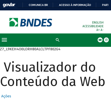
COMUNICA BR
ACESSO À INFORMAÇÃO
PARTI
ENGLISH
ACESSIBILIDADE
A+
A-
Busca
Z7_L9KEH4O0LORH80ALCLTPF802G4
Visualizador do
Conteúdo da Web
Ações