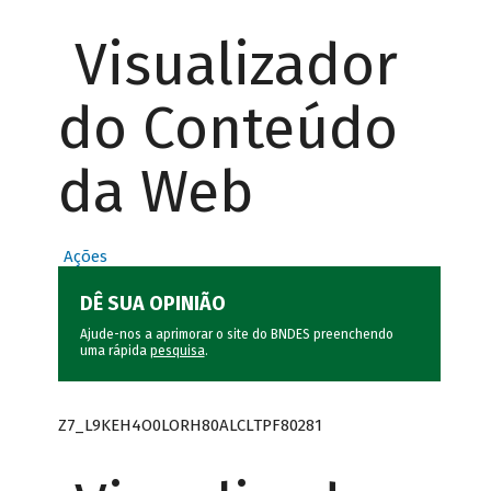
Visualizador
do Conteúdo
da Web
Ações
DÊ SUA OPINIÃO
Ajude-nos a aprimorar o site do BNDES preenchendo
uma rápida
pesquisa
.
Z7_L9KEH4O0LORH80ALCLTPF80281