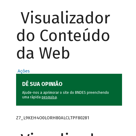
Visualizador
do Conteúdo
da Web
Ações
DÊ SUA OPINIÃO
Ajude-nos a aprimorar o site do BNDES preenchendo
uma rápida
pesquisa
.
Z7_L9KEH4O0LORH80ALCLTPF80281