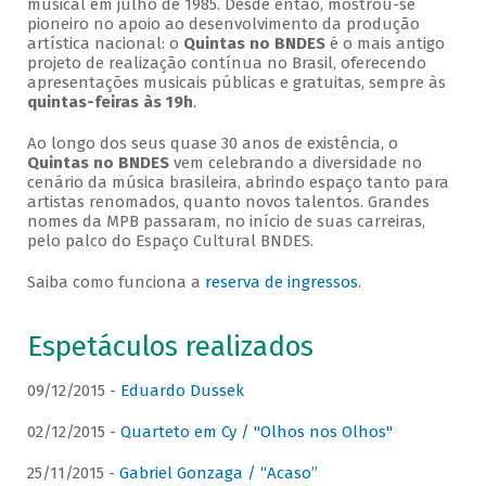
musical em julho de 1985. Desde então, mostrou-se
pioneiro no apoio ao desenvolvimento da produção
artística nacional: o
Quintas no BNDES
é o mais antigo
projeto de realização contínua no Brasil, oferecendo
apresentações musicais públicas e gratuitas, sempre às
quintas-feiras às 19h
.
Ao longo dos seus quase 30 anos de existência, o
Quintas no BNDES
vem celebrando a diversidade no
cenário da música brasileira, abrindo espaço tanto para
artistas renomados, quanto novos talentos. Grandes
nomes da MPB passaram, no início de suas carreiras,
pelo palco do Espaço Cultural BNDES.
Saiba como funciona a
reserva de ingressos
.
Espetáculos realizados
09/12/2015 -
Eduardo Dussek
02/12/2015 -
Quarteto em Cy / "Olhos nos Olhos"
25/11/2015 -
Gabriel Gonzaga / “Acaso”