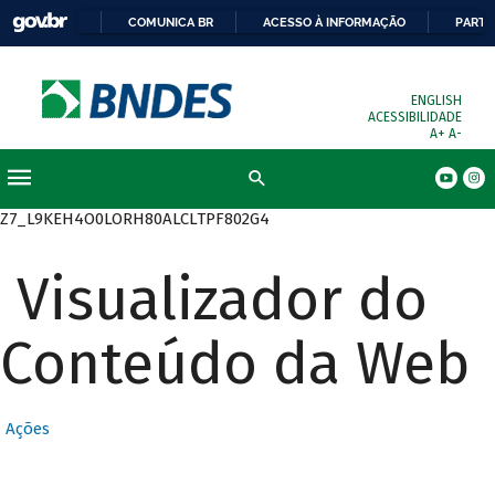
COMUNICA BR
ACESSO À INFORMAÇÃO
PARTI
ENGLISH
ACESSIBILIDADE
A+
A-
Busca
Z7_L9KEH4O0LORH80ALCLTPF802G4
Visualizador do
Conteúdo da Web
Ações