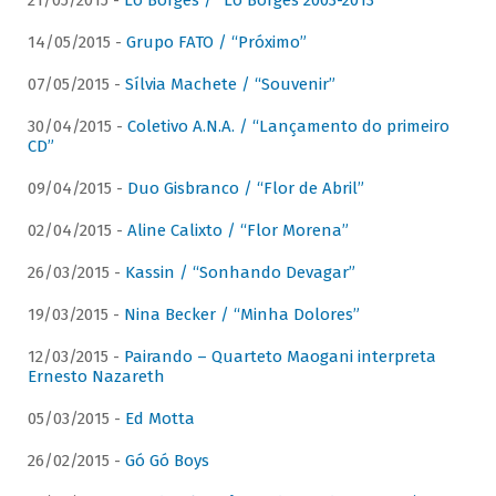
21/05/2015 -
Lô Borges / “Lô Borges 2003-2013”
14/05/2015 -
Grupo FATO / “Próximo”
07/05/2015 -
Sílvia Machete / “Souvenir”
30/04/2015 -
Coletivo A.N.A. / “Lançamento do primeiro
CD”
09/04/2015 -
Duo Gisbranco / “Flor de Abril”
02/04/2015 -
Aline Calixto / “Flor Morena”
26/03/2015 -
Kassin / “Sonhando Devagar”
19/03/2015 -
Nina Becker / “Minha Dolores”
12/03/2015 -
Pairando – Quarteto Maogani interpreta
Ernesto Nazareth
05/03/2015 -
Ed Motta
26/02/2015 -
Gó Gó Boys