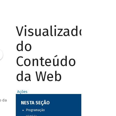
Visualizador
do
Conteúdo
da Web
Ações
o da
NESTA SEÇÃO
Programação