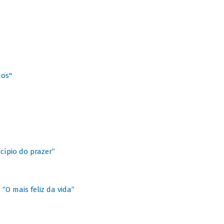
hos"
cípio do prazer”
“O mais feliz da vida”