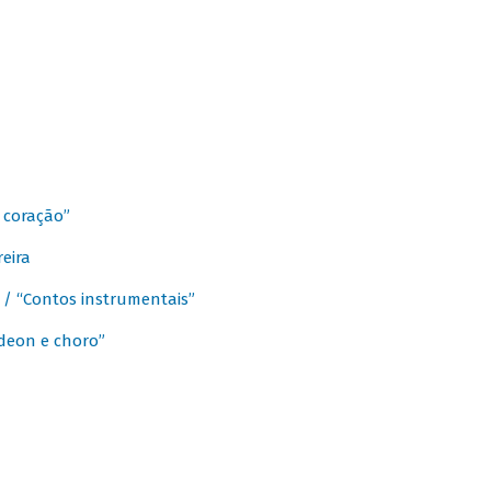
 coração”
eira
a / “Contos instrumentais”
rdeon e choro”