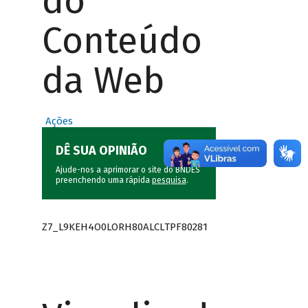
do
Conteúdo
da Web
Ações
DÊ SUA OPINIÃO
Ajude-nos a aprimorar o site do BNDES
preenchendo uma rápida
pesquisa
.
Z7_L9KEH4O0LORH80ALCLTPF80281