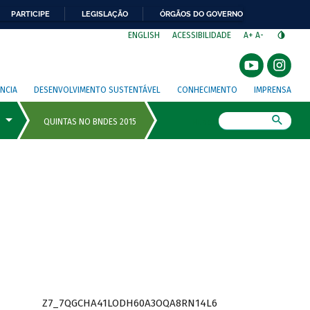
PARTICIPE
LEGISLAÇÃO
ÓRGÃOS DO GOVERNO
⁣
ENGLISH
ACESSIBILIDADE
A+
A-
NCIA
DESENVOLVIMENTO SUSTENTÁVEL
CONHECIMENTO
IMPRENSA
Busca
Z7_7QGCHA41LODH60A3OQA8RN14L6