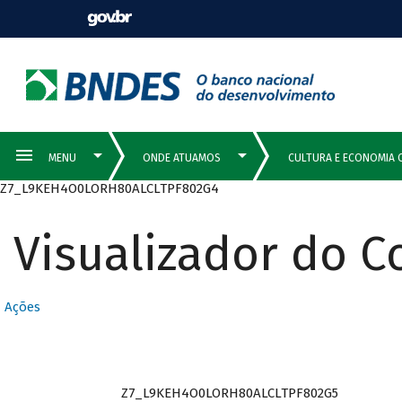
Z7_L9KEH4O0LORH80ALCLTPF802G4
Visualizador do 
Ações
Z7_L9KEH4O0LORH80ALCLTPF802G5