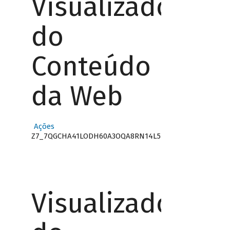
Visualizador
do
Conteúdo
da Web
Ações
Z7_7QGCHA41LODH60A3OQA8RN14L5
Visualizador