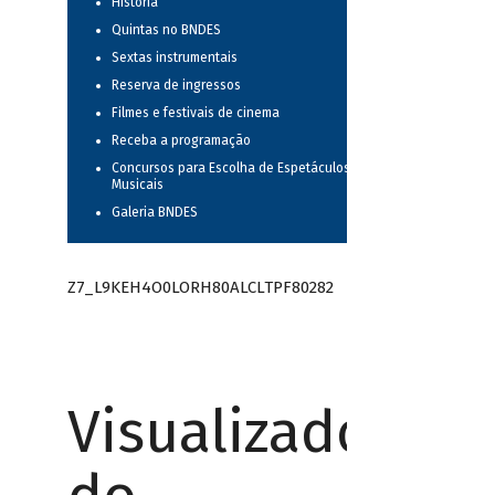
História
Quintas no BNDES
Sextas instrumentais
Reserva de ingressos
Filmes e festivais de cinema
Receba a programação
Concursos para Escolha de Espetáculos
Musicais
Galeria BNDES
Z7_L9KEH4O0LORH80ALCLTPF80282
Visualizador