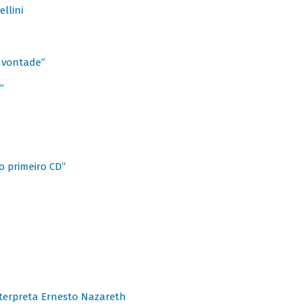
llini
à vontade”
”
o primeiro CD”
terpreta Ernesto Nazareth