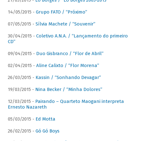
21/05/2015 -
Lô Borges / “Lô Borges 2003-2013”
14/05/2015 -
Grupo FATO / “Próximo”
07/05/2015 -
Sílvia Machete / “Souvenir”
30/04/2015 -
Coletivo A.N.A. / “Lançamento do primeiro
CD”
09/04/2015 -
Duo Gisbranco / “Flor de Abril”
02/04/2015 -
Aline Calixto / “Flor Morena”
26/03/2015 -
Kassin / “Sonhando Devagar”
19/03/2015 -
Nina Becker / “Minha Dolores”
12/03/2015 -
Pairando – Quarteto Maogani interpreta
Ernesto Nazareth
05/03/2015 -
Ed Motta
26/02/2015 -
Gó Gó Boys