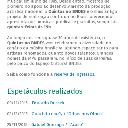
musical em julho de 1985. Desde então, mostrou-se
pioneiro no apoio ao desenvolvimento da produção
artística nacional: o
Quintas no BNDES
é o mais antigo
projeto de realização contínua no Brasil, oferecendo
apresentações musicais públicas e gratuitas, sempre às
quintas-feiras às 19h
.
Ao longo dos seus quase 30 anos de existência, o
Quintas no BNDES
vem celebrando a diversidade no
cenário da música brasileira, abrindo espaço tanto para
artistas renomados, quanto novos talentos. Grandes
nomes da MPB passaram, no início de suas carreiras,
pelo palco do Espaço Cultural BNDES.
Saiba como funciona a
reserva de ingressos
.
Espetáculos realizados
09/12/2015 -
Eduardo Dussek
02/12/2015 -
Quarteto em Cy / "Olhos nos Olhos"
25/11/2015 -
Gabriel Gonzaga / “Acaso”