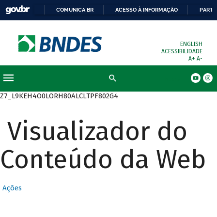
COMUNICA BR
ACESSO À INFORMAÇÃO
PARTI
ENGLISH
ACESSIBILIDADE
A+
A-
Busca
Z7_L9KEH4O0LORH80ALCLTPF802G4
Visualizador do
Conteúdo da Web
Ações