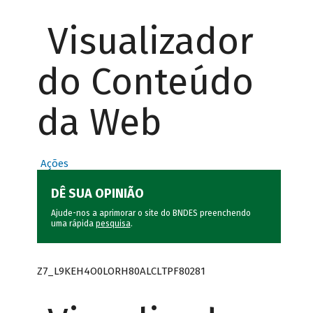
Visualizador
do Conteúdo
da Web
Ações
DÊ SUA OPINIÃO
Ajude-nos a aprimorar o site do BNDES preenchendo
uma rápida
pesquisa
.
Z7_L9KEH4O0LORH80ALCLTPF80281