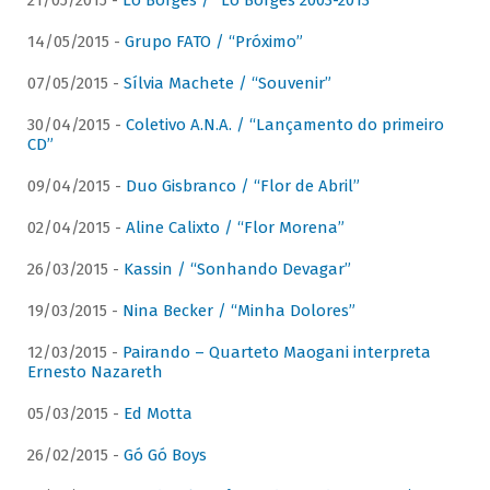
21/05/2015 -
Lô Borges / “Lô Borges 2003-2013”
14/05/2015 -
Grupo FATO / “Próximo”
07/05/2015 -
Sílvia Machete / “Souvenir”
30/04/2015 -
Coletivo A.N.A. / “Lançamento do primeiro
CD”
09/04/2015 -
Duo Gisbranco / “Flor de Abril”
02/04/2015 -
Aline Calixto / “Flor Morena”
26/03/2015 -
Kassin / “Sonhando Devagar”
19/03/2015 -
Nina Becker / “Minha Dolores”
12/03/2015 -
Pairando – Quarteto Maogani interpreta
Ernesto Nazareth
05/03/2015 -
Ed Motta
26/02/2015 -
Gó Gó Boys