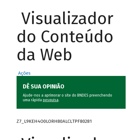
Visualizador
do Conteúdo
da Web
Ações
DÊ SUA OPINIÃO
Ajude-nos a aprimorar o site do BNDES preenchendo
uma rápida
pesquisa
.
Z7_L9KEH4O0LORH80ALCLTPF80281