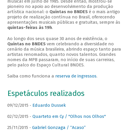
musical em julho de 1985. Desde então, mostrou-se
pioneiro no apoio ao desenvolvimento da produção
artística nacional: o
Quintas no BNDES
é o mais antigo
projeto de realização contínua no Brasil, oferecendo
apresentações musicais públicas e gratuitas, sempre às
quintas-feiras às 19h
.
Ao longo dos seus quase 30 anos de existência, o
Quintas no BNDES
vem celebrando a diversidade no
cenário da música brasileira, abrindo espaço tanto para
artistas renomados, quanto novos talentos. Grandes
nomes da MPB passaram, no início de suas carreiras,
pelo palco do Espaço Cultural BNDES.
Saiba como funciona a
reserva de ingressos
.
Espetáculos realizados
09/12/2015 -
Eduardo Dussek
02/12/2015 -
Quarteto em Cy / "Olhos nos Olhos"
25/11/2015 -
Gabriel Gonzaga / “Acaso”