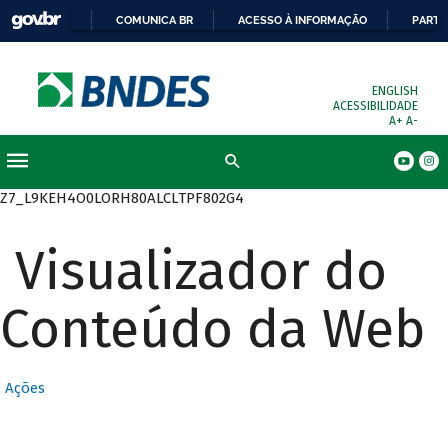
COMUNICA BR
ACESSO À INFORMAÇÃO
PARTI
ENGLISH
ACESSIBILIDADE
A+
A-
Busca
Z7_L9KEH4O0LORH80ALCLTPF802G4
Visualizador do
Conteúdo da Web
Ações