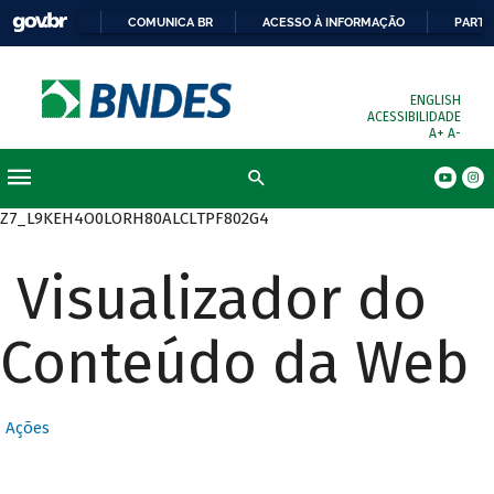
COMUNICA BR
ACESSO À INFORMAÇÃO
PARTI
ENGLISH
ACESSIBILIDADE
A+
A-
Busca
Z7_L9KEH4O0LORH80ALCLTPF802G4
Visualizador do
Conteúdo da Web
Ações