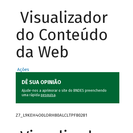
Visualizador
do Conteúdo
da Web
Ações
DÊ SUA OPINIÃO
Ajude-nos a aprimorar o site do BNDES preenchendo
uma rápida
pesquisa
.
Z7_L9KEH4O0LORH80ALCLTPF80281