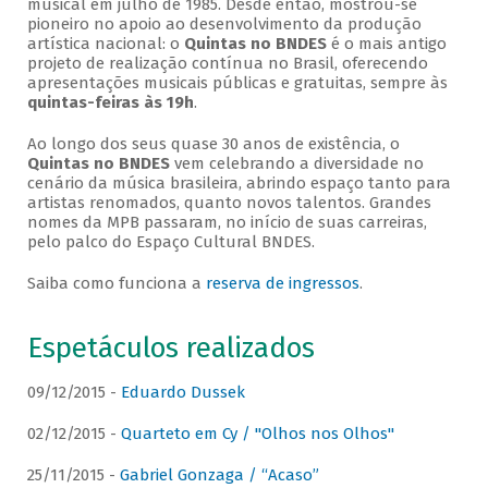
musical em julho de 1985. Desde então, mostrou-se
pioneiro no apoio ao desenvolvimento da produção
artística nacional: o
Quintas no BNDES
é o mais antigo
projeto de realização contínua no Brasil, oferecendo
apresentações musicais públicas e gratuitas, sempre às
quintas-feiras às 19h
.
Ao longo dos seus quase 30 anos de existência, o
Quintas no BNDES
vem celebrando a diversidade no
cenário da música brasileira, abrindo espaço tanto para
artistas renomados, quanto novos talentos. Grandes
nomes da MPB passaram, no início de suas carreiras,
pelo palco do Espaço Cultural BNDES.
Saiba como funciona a
reserva de ingressos
.
Espetáculos realizados
09/12/2015 -
Eduardo Dussek
02/12/2015 -
Quarteto em Cy / "Olhos nos Olhos"
25/11/2015 -
Gabriel Gonzaga / “Acaso”