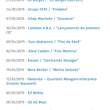
21/05/2015 -
Lô Borges / “Lô Borges 2003-2013”
14/05/2015 -
Grupo FATO / “Próximo”
07/05/2015 -
Sílvia Machete / “Souvenir”
30/04/2015 -
Coletivo A.N.A. / “Lançamento do primeiro
CD”
09/04/2015 -
Duo Gisbranco / “Flor de Abril”
02/04/2015 -
Aline Calixto / “Flor Morena”
26/03/2015 -
Kassin / “Sonhando Devagar”
19/03/2015 -
Nina Becker / “Minha Dolores”
12/03/2015 -
Pairando – Quarteto Maogani interpreta
Ernesto Nazareth
05/03/2015 -
Ed Motta
26/02/2015 -
Gó Gó Boys