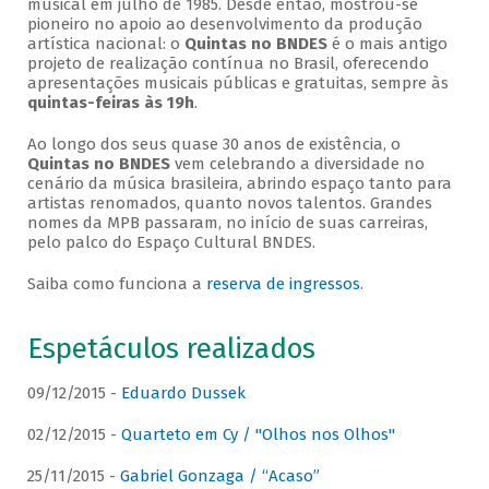
musical em julho de 1985. Desde então, mostrou-se
pioneiro no apoio ao desenvolvimento da produção
artística nacional: o
Quintas no BNDES
é o mais antigo
projeto de realização contínua no Brasil, oferecendo
apresentações musicais públicas e gratuitas, sempre às
quintas-feiras às 19h
.
Ao longo dos seus quase 30 anos de existência, o
Quintas no BNDES
vem celebrando a diversidade no
cenário da música brasileira, abrindo espaço tanto para
artistas renomados, quanto novos talentos. Grandes
nomes da MPB passaram, no início de suas carreiras,
pelo palco do Espaço Cultural BNDES.
Saiba como funciona a
reserva de ingressos
.
Espetáculos realizados
09/12/2015 -
Eduardo Dussek
02/12/2015 -
Quarteto em Cy / "Olhos nos Olhos"
25/11/2015 -
Gabriel Gonzaga / “Acaso”