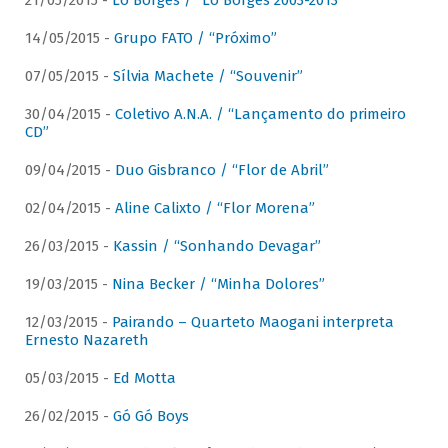
21/05/2015 -
Lô Borges / “Lô Borges 2003-2013”
14/05/2015 -
Grupo FATO / “Próximo”
07/05/2015 -
Sílvia Machete / “Souvenir”
30/04/2015 -
Coletivo A.N.A. / “Lançamento do primeiro
CD”
09/04/2015 -
Duo Gisbranco / “Flor de Abril”
02/04/2015 -
Aline Calixto / “Flor Morena”
26/03/2015 -
Kassin / “Sonhando Devagar”
19/03/2015 -
Nina Becker / “Minha Dolores”
12/03/2015 -
Pairando – Quarteto Maogani interpreta
Ernesto Nazareth
05/03/2015 -
Ed Motta
26/02/2015 -
Gó Gó Boys