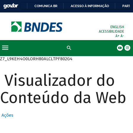
COMUNICA BR
ACESSO À INFORMAÇÃO
PARTI
ENGLISH
ACESSIBILIDADE
A+
A-
Busca
Z7_L9KEH4O0LORH80ALCLTPF802G4
Visualizador do
Conteúdo da Web
Ações