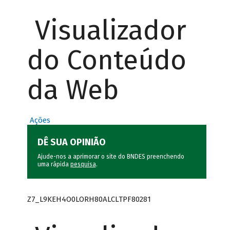
Visualizador
do Conteúdo
da Web
Ações
DÊ SUA OPINIÃO
Ajude-nos a aprimorar o site do BNDES preenchendo
uma rápida
pesquisa
.
Z7_L9KEH4O0LORH80ALCLTPF80281