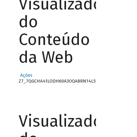
Visualizador
do
Conteúdo
da Web
Ações
Z7_7QGCHA41LODH60A3OQA8RN14L5
Visualizador