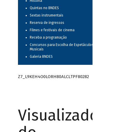
História
Quintas no BNDES
Sextas instrumentais
Reserva de ingressos
Filmes e festivais de cinema
Receba a programação
Concursos para Escolha de Espetáculos
Musicais
Galeria BNDES
Z7_L9KEH4O0LORH80ALCLTPF80282
Visualizador