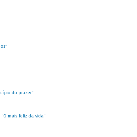
hos"
cípio do prazer”
“O mais feliz da vida”