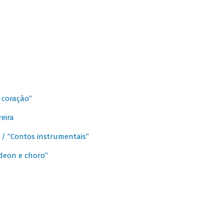
 coração”
eira
a / “Contos instrumentais”
rdeon e choro”