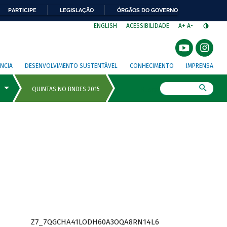
PARTICIPE
LEGISLAÇÃO
ÓRGÃOS DO GOVERNO
⁣
ENGLISH
ACESSIBILIDADE
A+
A-
NCIA
DESENVOLVIMENTO SUSTENTÁVEL
CONHECIMENTO
IMPRENSA
Busca
Z7_7QGCHA41LODH60A3OQA8RN14L6