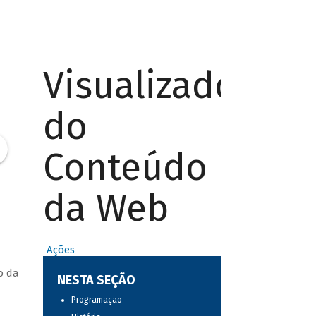
Visualizador
do
Conteúdo
da Web
Ações
o da
NESTA SEÇÃO
Programação