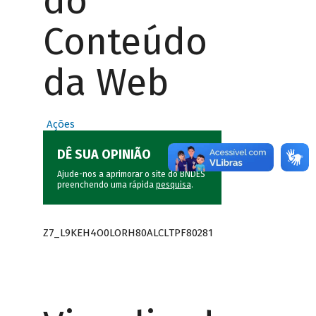
do
Conteúdo
da Web
Ações
DÊ SUA OPINIÃO
Ajude-nos a aprimorar o site do BNDES
preenchendo uma rápida
pesquisa
.
Z7_L9KEH4O0LORH80ALCLTPF80281