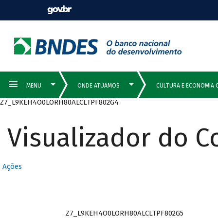
Z7_L9KEH4O0LORH80ALCLTPF802G4
Visualizador do 
Ações
Z7_L9KEH4O0LORH80ALCLTPF802G5