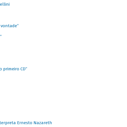
llini
à vontade”
”
o primeiro CD”
terpreta Ernesto Nazareth