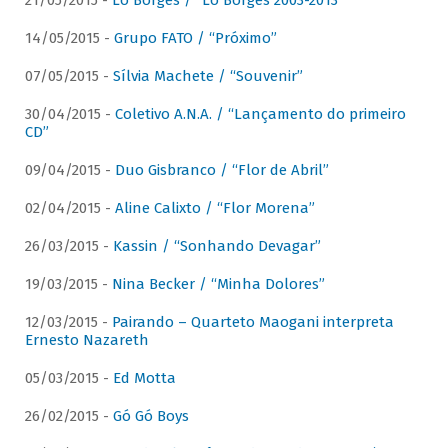
21/05/2015 -
Lô Borges / “Lô Borges 2003-2013”
14/05/2015 -
Grupo FATO / “Próximo”
07/05/2015 -
Sílvia Machete / “Souvenir”
30/04/2015 -
Coletivo A.N.A. / “Lançamento do primeiro
CD”
09/04/2015 -
Duo Gisbranco / “Flor de Abril”
02/04/2015 -
Aline Calixto / “Flor Morena”
26/03/2015 -
Kassin / “Sonhando Devagar”
19/03/2015 -
Nina Becker / “Minha Dolores”
12/03/2015 -
Pairando – Quarteto Maogani interpreta
Ernesto Nazareth
05/03/2015 -
Ed Motta
26/02/2015 -
Gó Gó Boys