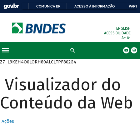
COMUNICA BR
ACESSO À INFORMAÇÃO
PARTI
ENGLISH
ACESSIBILIDADE
A+
A-
Busca
Z7_L9KEH4O0LORH80ALCLTPF802G4
Visualizador do
Conteúdo da Web
Ações