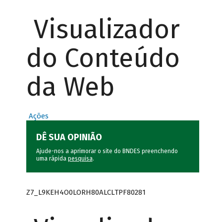
Visualizador
do Conteúdo
da Web
Ações
DÊ SUA OPINIÃO
Ajude-nos a aprimorar o site do BNDES preenchendo
uma rápida
pesquisa
.
Z7_L9KEH4O0LORH80ALCLTPF80281