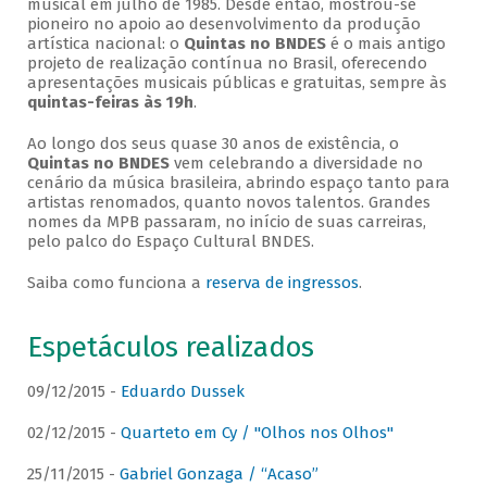
musical em julho de 1985. Desde então, mostrou-se
pioneiro no apoio ao desenvolvimento da produção
artística nacional: o
Quintas no BNDES
é o mais antigo
projeto de realização contínua no Brasil, oferecendo
apresentações musicais públicas e gratuitas, sempre às
quintas-feiras às 19h
.
Ao longo dos seus quase 30 anos de existência, o
Quintas no BNDES
vem celebrando a diversidade no
cenário da música brasileira, abrindo espaço tanto para
artistas renomados, quanto novos talentos. Grandes
nomes da MPB passaram, no início de suas carreiras,
pelo palco do Espaço Cultural BNDES.
Saiba como funciona a
reserva de ingressos
.
Espetáculos realizados
09/12/2015 -
Eduardo Dussek
02/12/2015 -
Quarteto em Cy / "Olhos nos Olhos"
25/11/2015 -
Gabriel Gonzaga / “Acaso”