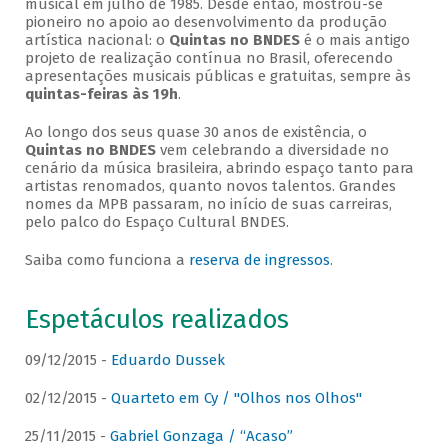
musical em julho de 1985. Desde então, mostrou-se
pioneiro no apoio ao desenvolvimento da produção
artística nacional: o
Quintas no BNDES
é o mais antigo
projeto de realização contínua no Brasil, oferecendo
apresentações musicais públicas e gratuitas, sempre às
quintas-feiras às 19h
.
Ao longo dos seus quase 30 anos de existência, o
Quintas no BNDES
vem celebrando a diversidade no
cenário da música brasileira, abrindo espaço tanto para
artistas renomados, quanto novos talentos. Grandes
nomes da MPB passaram, no início de suas carreiras,
pelo palco do Espaço Cultural BNDES.
Saiba como funciona a
reserva de ingressos
.
Espetáculos realizados
09/12/2015 -
Eduardo Dussek
02/12/2015 -
Quarteto em Cy / "Olhos nos Olhos"
25/11/2015 -
Gabriel Gonzaga / “Acaso”