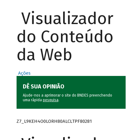
Visualizador
do Conteúdo
da Web
Ações
DÊ SUA OPINIÃO
Ajude-nos a aprimorar o site do BNDES preenchendo
uma rápida
pesquisa
.
Z7_L9KEH4O0LORH80ALCLTPF80281