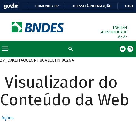
COMUNICA BR
ACESSO À INFORMAÇÃO
PARTI
ENGLISH
ACESSIBILIDADE
A+
A-
Busca
Z7_L9KEH4O0LORH80ALCLTPF802G4
Visualizador do
Conteúdo da Web
Ações