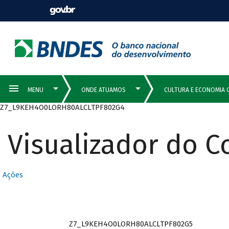
Z7_L9KEH4O0LORH80ALCLTPF802G4
Visualizador do 
Ações
Z7_L9KEH4O0LORH80ALCLTPF802G5