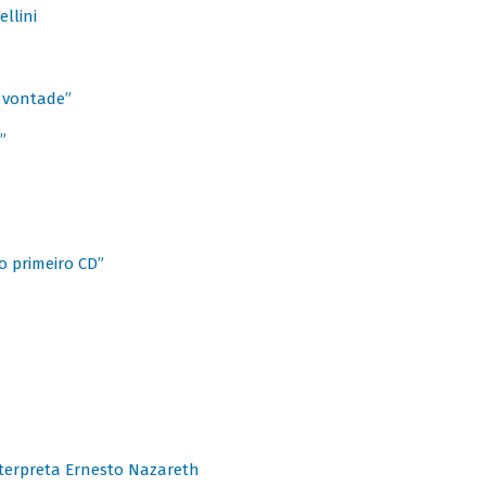
llini
à vontade”
”
o primeiro CD”
terpreta Ernesto Nazareth