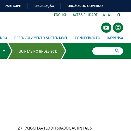
PARTICIPE
LEGISLAÇÃO
ÓRGÃOS DO GOVERNO
⁣
ENGLISH
ACESSIBILIDADE
A+
A-
NCIA
DESENVOLVIMENTO SUSTENTÁVEL
CONHECIMENTO
IMPRENSA
Busca
Z7_7QGCHA41LODH60A3OQA8RN14L6