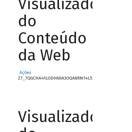
Visualizador
do
Conteúdo
da Web
Ações
Z7_7QGCHA41LODH60A3OQA8RN14L5
Visualizador