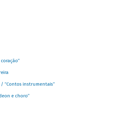
 coração”
eira
a / “Contos instrumentais”
rdeon e choro”