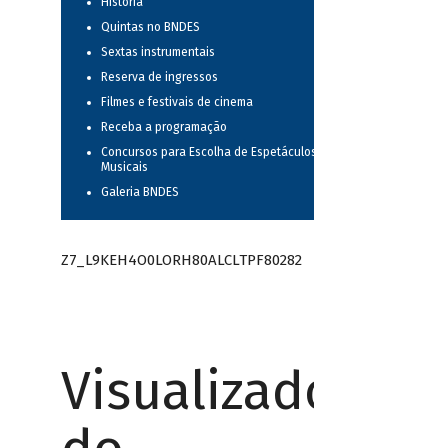
História
Quintas no BNDES
Sextas instrumentais
Reserva de ingressos
Filmes e festivais de cinema
Receba a programação
Concursos para Escolha de Espetáculos
Musicais
Galeria BNDES
Z7_L9KEH4O0LORH80ALCLTPF80282
Visualizador