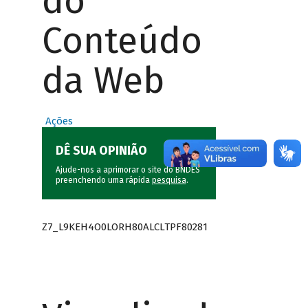
do
Conteúdo
da Web
Ações
DÊ SUA OPINIÃO
Ajude-nos a aprimorar o site do BNDES
preenchendo uma rápida
pesquisa
.
Z7_L9KEH4O0LORH80ALCLTPF80281