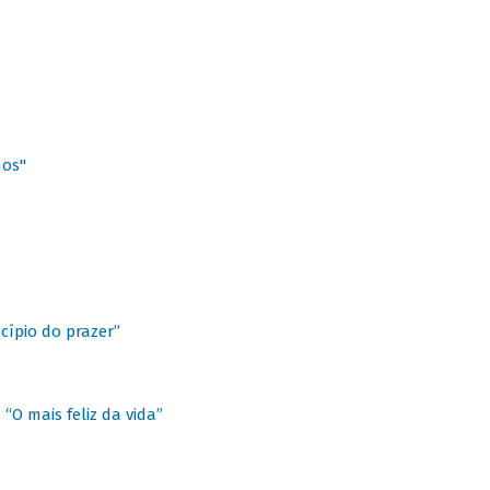
hos"
cípio do prazer”
“O mais feliz da vida”