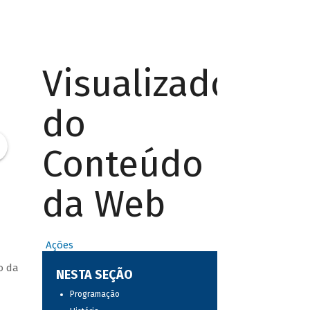
Visualizador
do
Conteúdo
da Web
Ações
o da
NESTA SEÇÃO
Programação