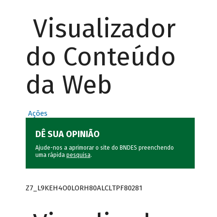
Visualizador
do Conteúdo
da Web
Ações
DÊ SUA OPINIÃO
Ajude-nos a aprimorar o site do BNDES preenchendo
uma rápida
pesquisa
.
Z7_L9KEH4O0LORH80ALCLTPF80281