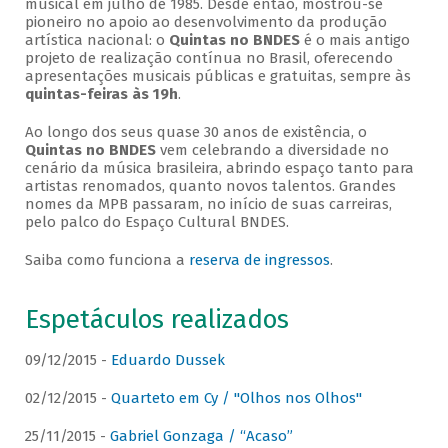
musical em julho de 1985. Desde então, mostrou-se
pioneiro no apoio ao desenvolvimento da produção
artística nacional: o
Quintas no BNDES
é o mais antigo
projeto de realização contínua no Brasil, oferecendo
apresentações musicais públicas e gratuitas, sempre às
quintas-feiras às 19h
.
Ao longo dos seus quase 30 anos de existência, o
Quintas no BNDES
vem celebrando a diversidade no
cenário da música brasileira, abrindo espaço tanto para
artistas renomados, quanto novos talentos. Grandes
nomes da MPB passaram, no início de suas carreiras,
pelo palco do Espaço Cultural BNDES.
Saiba como funciona a
reserva de ingressos
.
Espetáculos realizados
09/12/2015 -
Eduardo Dussek
02/12/2015 -
Quarteto em Cy / "Olhos nos Olhos"
25/11/2015 -
Gabriel Gonzaga / “Acaso”