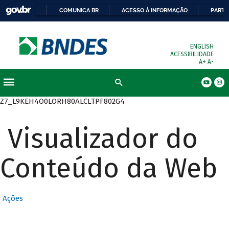
COMUNICA BR
ACESSO À INFORMAÇÃO
PARTI
ENGLISH
ACESSIBILIDADE
A+
A-
Busca
Z7_L9KEH4O0LORH80ALCLTPF802G4
Visualizador do
Conteúdo da Web
Ações