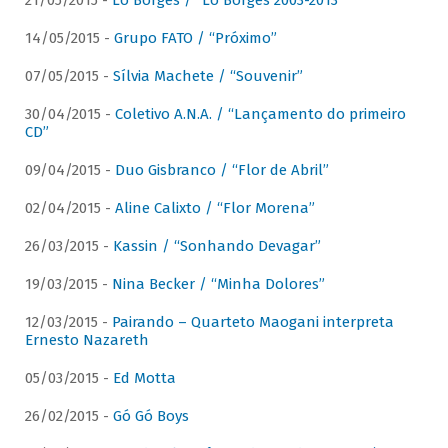
21/05/2015 -
Lô Borges / “Lô Borges 2003-2013”
14/05/2015 -
Grupo FATO / “Próximo”
07/05/2015 -
Sílvia Machete / “Souvenir”
30/04/2015 -
Coletivo A.N.A. / “Lançamento do primeiro
CD”
09/04/2015 -
Duo Gisbranco / “Flor de Abril”
02/04/2015 -
Aline Calixto / “Flor Morena”
26/03/2015 -
Kassin / “Sonhando Devagar”
19/03/2015 -
Nina Becker / “Minha Dolores”
12/03/2015 -
Pairando – Quarteto Maogani interpreta
Ernesto Nazareth
05/03/2015 -
Ed Motta
26/02/2015 -
Gó Gó Boys