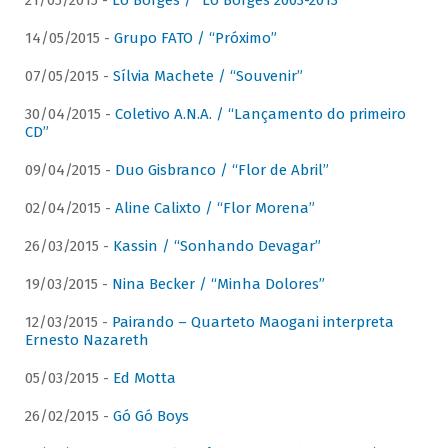
21/05/2015 -
Lô Borges / “Lô Borges 2003-2013”
14/05/2015 -
Grupo FATO / “Próximo”
07/05/2015 -
Sílvia Machete / “Souvenir”
30/04/2015 -
Coletivo A.N.A. / “Lançamento do primeiro
CD”
09/04/2015 -
Duo Gisbranco / “Flor de Abril”
02/04/2015 -
Aline Calixto / “Flor Morena”
26/03/2015 -
Kassin / “Sonhando Devagar”
19/03/2015 -
Nina Becker / “Minha Dolores”
12/03/2015 -
Pairando – Quarteto Maogani interpreta
Ernesto Nazareth
05/03/2015 -
Ed Motta
26/02/2015 -
Gó Gó Boys