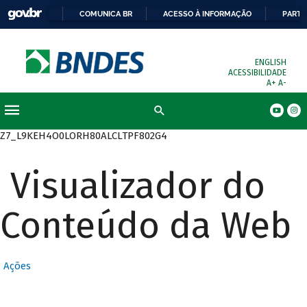
COMUNICA BR
ACESSO À INFORMAÇÃO
PARTI
ENGLISH
ACESSIBILIDADE
A+
A-
Busca
Z7_L9KEH4O0LORH80ALCLTPF802G4
Visualizador do
Conteúdo da Web
Ações