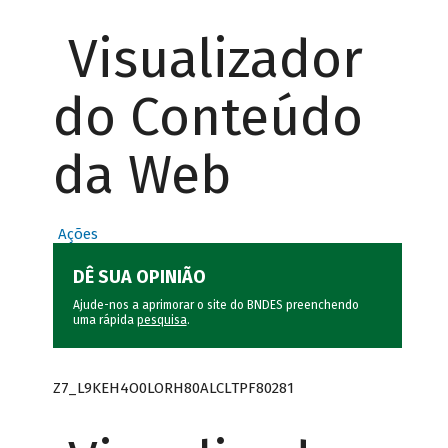
Visualizador
do Conteúdo
da Web
Ações
DÊ SUA OPINIÃO
Ajude-nos a aprimorar o site do BNDES preenchendo
uma rápida
pesquisa
.
Z7_L9KEH4O0LORH80ALCLTPF80281