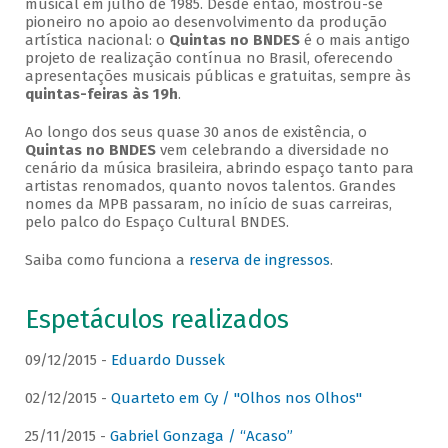
musical em julho de 1985. Desde então, mostrou-se
pioneiro no apoio ao desenvolvimento da produção
artística nacional: o
Quintas no BNDES
é o mais antigo
projeto de realização contínua no Brasil, oferecendo
apresentações musicais públicas e gratuitas, sempre às
quintas-feiras às 19h
.
Ao longo dos seus quase 30 anos de existência, o
Quintas no BNDES
vem celebrando a diversidade no
cenário da música brasileira, abrindo espaço tanto para
artistas renomados, quanto novos talentos. Grandes
nomes da MPB passaram, no início de suas carreiras,
pelo palco do Espaço Cultural BNDES.
Saiba como funciona a
reserva de ingressos
.
Espetáculos realizados
09/12/2015 -
Eduardo Dussek
02/12/2015 -
Quarteto em Cy / "Olhos nos Olhos"
25/11/2015 -
Gabriel Gonzaga / “Acaso”