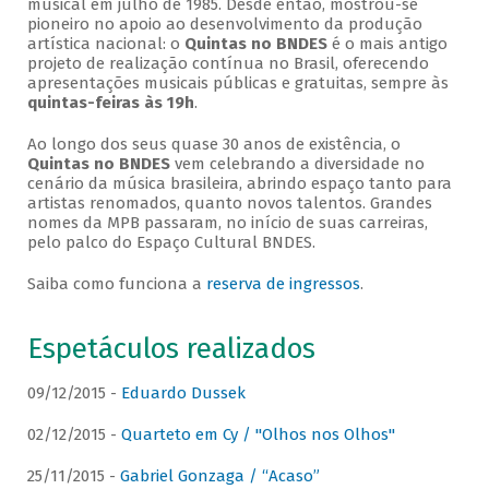
musical em julho de 1985. Desde então, mostrou-se
pioneiro no apoio ao desenvolvimento da produção
artística nacional: o
Quintas no BNDES
é o mais antigo
projeto de realização contínua no Brasil, oferecendo
apresentações musicais públicas e gratuitas, sempre às
quintas-feiras às 19h
.
Ao longo dos seus quase 30 anos de existência, o
Quintas no BNDES
vem celebrando a diversidade no
cenário da música brasileira, abrindo espaço tanto para
artistas renomados, quanto novos talentos. Grandes
nomes da MPB passaram, no início de suas carreiras,
pelo palco do Espaço Cultural BNDES.
Saiba como funciona a
reserva de ingressos
.
Espetáculos realizados
09/12/2015 -
Eduardo Dussek
02/12/2015 -
Quarteto em Cy / "Olhos nos Olhos"
25/11/2015 -
Gabriel Gonzaga / “Acaso”