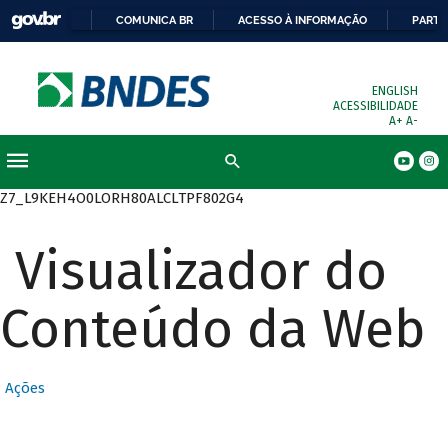
COMUNICA BR
ACESSO À INFORMAÇÃO
PARTI
ENGLISH
ACESSIBILIDADE
A+
A-
Busca
Z7_L9KEH4O0LORH80ALCLTPF802G4
Visualizador do
Conteúdo da Web
Ações