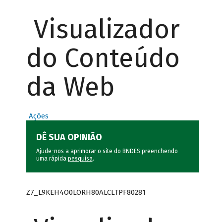
Visualizador
do Conteúdo
da Web
Ações
DÊ SUA OPINIÃO
Ajude-nos a aprimorar o site do BNDES preenchendo
uma rápida
pesquisa
.
Z7_L9KEH4O0LORH80ALCLTPF80281