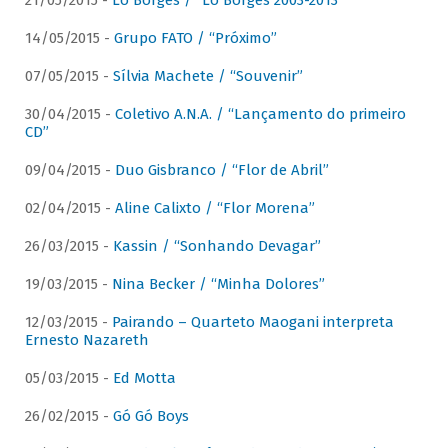
21/05/2015 -
Lô Borges / “Lô Borges 2003-2013”
14/05/2015 -
Grupo FATO / “Próximo”
07/05/2015 -
Sílvia Machete / “Souvenir”
30/04/2015 -
Coletivo A.N.A. / “Lançamento do primeiro
CD”
09/04/2015 -
Duo Gisbranco / “Flor de Abril”
02/04/2015 -
Aline Calixto / “Flor Morena”
26/03/2015 -
Kassin / “Sonhando Devagar”
19/03/2015 -
Nina Becker / “Minha Dolores”
12/03/2015 -
Pairando – Quarteto Maogani interpreta
Ernesto Nazareth
05/03/2015 -
Ed Motta
26/02/2015 -
Gó Gó Boys