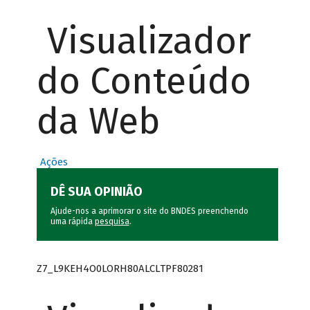
Visualizador
do Conteúdo
da Web
Ações
DÊ SUA OPINIÃO
Ajude-nos a aprimorar o site do BNDES preenchendo
uma rápida
pesquisa
.
Z7_L9KEH4O0LORH80ALCLTPF80281