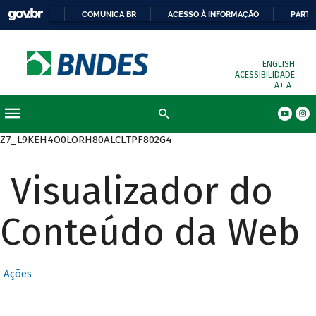
COMUNICA BR
ACESSO À INFORMAÇÃO
PARTI
ENGLISH
ACESSIBILIDADE
A+
A-
Busca
Z7_L9KEH4O0LORH80ALCLTPF802G4
Visualizador do
Conteúdo da Web
Ações