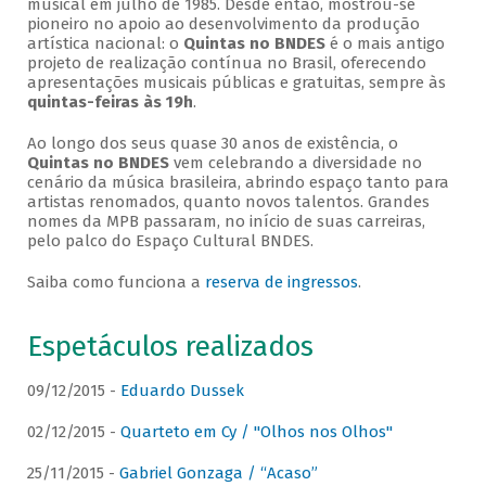
musical em julho de 1985. Desde então, mostrou-se
pioneiro no apoio ao desenvolvimento da produção
artística nacional: o
Quintas no BNDES
é o mais antigo
projeto de realização contínua no Brasil, oferecendo
apresentações musicais públicas e gratuitas, sempre às
quintas-feiras às 19h
.
Ao longo dos seus quase 30 anos de existência, o
Quintas no BNDES
vem celebrando a diversidade no
cenário da música brasileira, abrindo espaço tanto para
artistas renomados, quanto novos talentos. Grandes
nomes da MPB passaram, no início de suas carreiras,
pelo palco do Espaço Cultural BNDES.
Saiba como funciona a
reserva de ingressos
.
Espetáculos realizados
09/12/2015 -
Eduardo Dussek
02/12/2015 -
Quarteto em Cy / "Olhos nos Olhos"
25/11/2015 -
Gabriel Gonzaga / “Acaso”