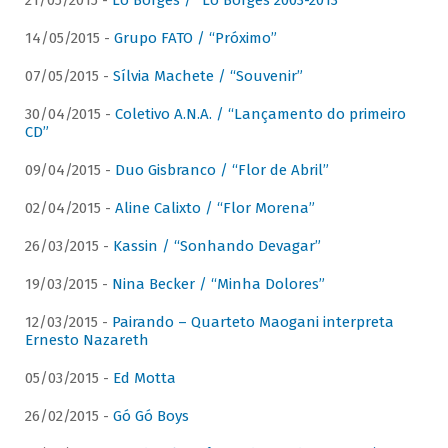
21/05/2015 -
Lô Borges / “Lô Borges 2003-2013”
14/05/2015 -
Grupo FATO / “Próximo”
07/05/2015 -
Sílvia Machete / “Souvenir”
30/04/2015 -
Coletivo A.N.A. / “Lançamento do primeiro
CD”
09/04/2015 -
Duo Gisbranco / “Flor de Abril”
02/04/2015 -
Aline Calixto / “Flor Morena”
26/03/2015 -
Kassin / “Sonhando Devagar”
19/03/2015 -
Nina Becker / “Minha Dolores”
12/03/2015 -
Pairando – Quarteto Maogani interpreta
Ernesto Nazareth
05/03/2015 -
Ed Motta
26/02/2015 -
Gó Gó Boys