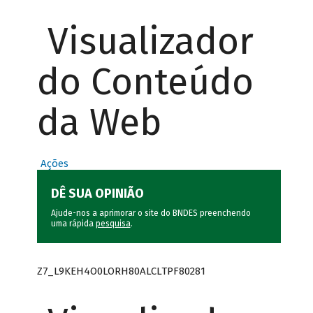
Visualizador
do Conteúdo
da Web
Ações
DÊ SUA OPINIÃO
Ajude-nos a aprimorar o site do BNDES preenchendo
uma rápida
pesquisa
.
Z7_L9KEH4O0LORH80ALCLTPF80281