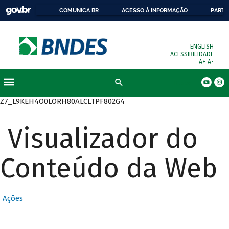
COMUNICA BR
ACESSO À INFORMAÇÃO
PARTI
ENGLISH
ACESSIBILIDADE
A+
A-
Busca
Z7_L9KEH4O0LORH80ALCLTPF802G4
Visualizador do
Conteúdo da Web
Ações