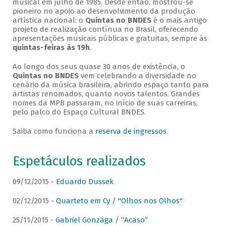
musical em julho de 1985. Desde então, mostrou-se
pioneiro no apoio ao desenvolvimento da produção
artística nacional: o
Quintas no BNDES
é o mais antigo
projeto de realização contínua no Brasil, oferecendo
apresentações musicais públicas e gratuitas, sempre às
quintas-feiras às 19h
.
Ao longo dos seus quase 30 anos de existência, o
Quintas no BNDES
vem celebrando a diversidade no
cenário da música brasileira, abrindo espaço tanto para
artistas renomados, quanto novos talentos. Grandes
nomes da MPB passaram, no início de suas carreiras,
pelo palco do Espaço Cultural BNDES.
Saiba como funciona a
reserva de ingressos
.
Espetáculos realizados
09/12/2015 -
Eduardo Dussek
02/12/2015 -
Quarteto em Cy / "Olhos nos Olhos"
25/11/2015 -
Gabriel Gonzaga / “Acaso”