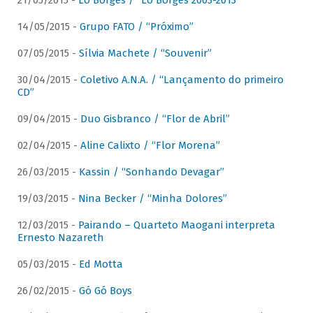
21/05/2015 -
Lô Borges / “Lô Borges 2003-2013”
14/05/2015 -
Grupo FATO / “Próximo”
07/05/2015 -
Sílvia Machete / “Souvenir”
30/04/2015 -
Coletivo A.N.A. / “Lançamento do primeiro
CD”
09/04/2015 -
Duo Gisbranco / “Flor de Abril”
02/04/2015 -
Aline Calixto / “Flor Morena”
26/03/2015 -
Kassin / “Sonhando Devagar”
19/03/2015 -
Nina Becker / “Minha Dolores”
12/03/2015 -
Pairando – Quarteto Maogani interpreta
Ernesto Nazareth
05/03/2015 -
Ed Motta
26/02/2015 -
Gó Gó Boys