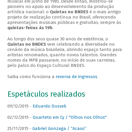
musical em julho de 1985. Desde então, mostrou-se
pioneiro no apoio ao desenvolvimento da produção
artística nacional: o
Quintas no BNDES
é o mais antigo
projeto de realização contínua no Brasil, oferecendo
apresentações musicais públicas e gratuitas, sempre às
quintas-feiras às 19h
.
Ao longo dos seus quase 30 anos de existência, o
Quintas no BNDES
vem celebrando a diversidade no
cenário da música brasileira, abrindo espaço tanto para
artistas renomados, quanto novos talentos. Grandes
nomes da MPB passaram, no início de suas carreiras,
pelo palco do Espaço Cultural BNDES.
Saiba como funciona a
reserva de ingressos
.
Espetáculos realizados
09/12/2015 -
Eduardo Dussek
02/12/2015 -
Quarteto em Cy / "Olhos nos Olhos"
25/11/2015 -
Gabriel Gonzaga / “Acaso”