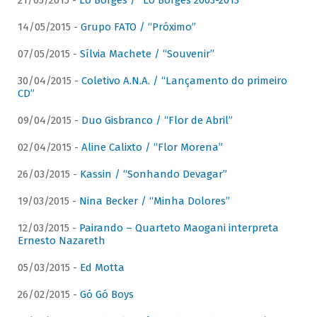
21/05/2015 -
Lô Borges / “Lô Borges 2003-2013”
14/05/2015 -
Grupo FATO / “Próximo”
07/05/2015 -
Sílvia Machete / “Souvenir”
30/04/2015 -
Coletivo A.N.A. / “Lançamento do primeiro
CD”
09/04/2015 -
Duo Gisbranco / “Flor de Abril”
02/04/2015 -
Aline Calixto / “Flor Morena”
26/03/2015 -
Kassin / “Sonhando Devagar”
19/03/2015 -
Nina Becker / “Minha Dolores”
12/03/2015 -
Pairando – Quarteto Maogani interpreta
Ernesto Nazareth
05/03/2015 -
Ed Motta
26/02/2015 -
Gó Gó Boys