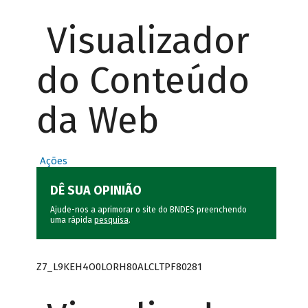
Visualizador
do Conteúdo
da Web
Ações
DÊ SUA OPINIÃO
Ajude-nos a aprimorar o site do BNDES preenchendo
uma rápida
pesquisa
.
Z7_L9KEH4O0LORH80ALCLTPF80281