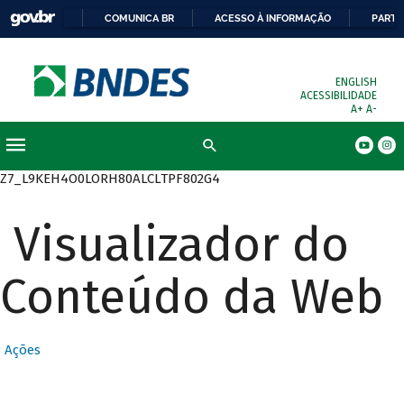
COMUNICA BR
ACESSO À INFORMAÇÃO
PARTI
ENGLISH
ACESSIBILIDADE
A+
A-
Busca
Z7_L9KEH4O0LORH80ALCLTPF802G4
Visualizador do
Conteúdo da Web
Ações