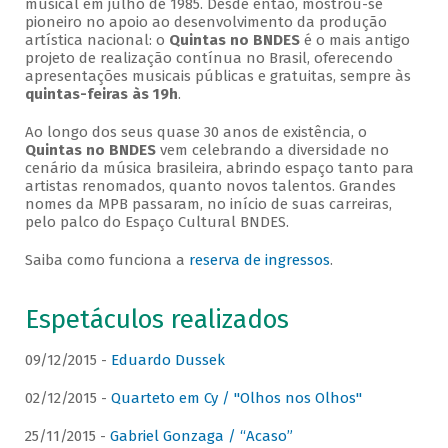
musical em julho de 1985. Desde então, mostrou-se
pioneiro no apoio ao desenvolvimento da produção
artística nacional: o
Quintas no BNDES
é o mais antigo
projeto de realização contínua no Brasil, oferecendo
apresentações musicais públicas e gratuitas, sempre às
quintas-feiras às 19h
.
Ao longo dos seus quase 30 anos de existência, o
Quintas no BNDES
vem celebrando a diversidade no
cenário da música brasileira, abrindo espaço tanto para
artistas renomados, quanto novos talentos. Grandes
nomes da MPB passaram, no início de suas carreiras,
pelo palco do Espaço Cultural BNDES.
Saiba como funciona a
reserva de ingressos
.
Espetáculos realizados
09/12/2015 -
Eduardo Dussek
02/12/2015 -
Quarteto em Cy / "Olhos nos Olhos"
25/11/2015 -
Gabriel Gonzaga / “Acaso”