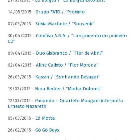
21/05/2015 -
Lô Borges / “Lô Borges 2003-2013”
14/05/2015 -
Grupo FATO / “Próximo”
07/05/2015 -
Sílvia Machete / “Souvenir”
30/04/2015 -
Coletivo A.N.A. / “Lançamento do primeiro
CD”
09/04/2015 -
Duo Gisbranco / “Flor de Abril”
02/04/2015 -
Aline Calixto / “Flor Morena”
26/03/2015 -
Kassin / “Sonhando Devagar”
19/03/2015 -
Nina Becker / “Minha Dolores”
12/03/2015 -
Pairando – Quarteto Maogani interpreta
Ernesto Nazareth
05/03/2015 -
Ed Motta
26/02/2015 -
Gó Gó Boys