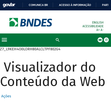
COMUNICA BR
ACESSO À INFORMAÇÃO
PARTI
ENGLISH
ACESSIBILIDADE
A+
A-
Busca
Z7_L9KEH4O0LORH80ALCLTPF802G4
Visualizador do
Conteúdo da Web
Ações