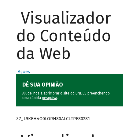
Visualizador
do Conteúdo
da Web
Ações
DÊ SUA OPINIÃO
Ajude-nos a aprimorar o site do BNDES preenchendo
uma rápida
pesquisa
.
Z7_L9KEH4O0LORH80ALCLTPF80281