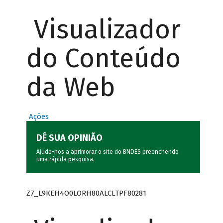
Visualizador
do Conteúdo
da Web
Ações
DÊ SUA OPINIÃO
Ajude-nos a aprimorar o site do BNDES preenchendo
uma rápida
pesquisa
.
Z7_L9KEH4O0LORH80ALCLTPF80281