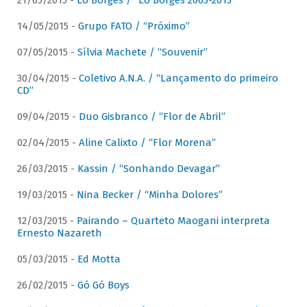
21/05/2015 -
Lô Borges / “Lô Borges 2003-2013”
14/05/2015 -
Grupo FATO / “Próximo”
07/05/2015 -
Sílvia Machete / “Souvenir”
30/04/2015 -
Coletivo A.N.A. / “Lançamento do primeiro
CD”
09/04/2015 -
Duo Gisbranco / “Flor de Abril”
02/04/2015 -
Aline Calixto / “Flor Morena”
26/03/2015 -
Kassin / “Sonhando Devagar”
19/03/2015 -
Nina Becker / “Minha Dolores”
12/03/2015 -
Pairando – Quarteto Maogani interpreta
Ernesto Nazareth
05/03/2015 -
Ed Motta
26/02/2015 -
Gó Gó Boys