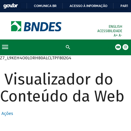
COMUNICA BR
ACESSO À INFORMAÇÃO
PARTI
ENGLISH
ACESSIBILIDADE
A+
A-
Busca
Z7_L9KEH4O0LORH80ALCLTPF802G4
Visualizador do
Conteúdo da Web
Ações