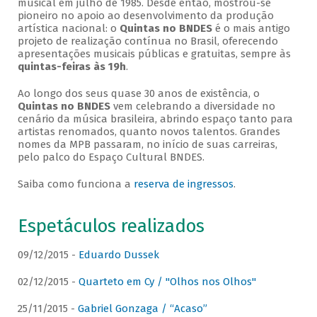
musical em julho de 1985. Desde então, mostrou-se
pioneiro no apoio ao desenvolvimento da produção
artística nacional: o
Quintas no BNDES
é o mais antigo
projeto de realização contínua no Brasil, oferecendo
apresentações musicais públicas e gratuitas, sempre às
quintas-feiras às 19h
.
Ao longo dos seus quase 30 anos de existência, o
Quintas no BNDES
vem celebrando a diversidade no
cenário da música brasileira, abrindo espaço tanto para
artistas renomados, quanto novos talentos. Grandes
nomes da MPB passaram, no início de suas carreiras,
pelo palco do Espaço Cultural BNDES.
Saiba como funciona a
reserva de ingressos
.
Espetáculos realizados
09/12/2015 -
Eduardo Dussek
02/12/2015 -
Quarteto em Cy / "Olhos nos Olhos"
25/11/2015 -
Gabriel Gonzaga / “Acaso”