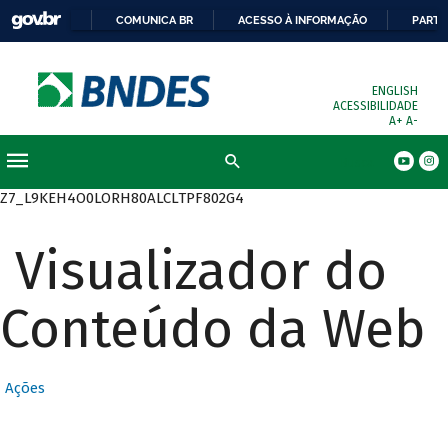
COMUNICA BR
ACESSO À INFORMAÇÃO
PARTI
ENGLISH
ACESSIBILIDADE
A+
A-
Busca
Z7_L9KEH4O0LORH80ALCLTPF802G4
Visualizador do
Conteúdo da Web
Ações