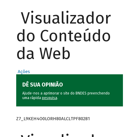
Visualizador
do Conteúdo
da Web
Ações
DÊ SUA OPINIÃO
Ajude-nos a aprimorar o site do BNDES preenchendo
uma rápida
pesquisa
.
Z7_L9KEH4O0LORH80ALCLTPF80281