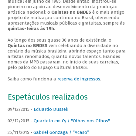
musical em julho de 1985. Desde então, mostrou-se
pioneiro no apoio ao desenvolvimento da produção
artística nacional: o
Quintas no BNDES
é o mais antigo
projeto de realização contínua no Brasil, oferecendo
apresentações musicais públicas e gratuitas, sempre às
quintas-feiras às 19h
.
Ao longo dos seus quase 30 anos de existência, o
Quintas no BNDES
vem celebrando a diversidade no
cenário da música brasileira, abrindo espaço tanto para
artistas renomados, quanto novos talentos. Grandes
nomes da MPB passaram, no início de suas carreiras,
pelo palco do Espaço Cultural BNDES.
Saiba como funciona a
reserva de ingressos
.
Espetáculos realizados
09/12/2015 -
Eduardo Dussek
02/12/2015 -
Quarteto em Cy / "Olhos nos Olhos"
25/11/2015 -
Gabriel Gonzaga / “Acaso”