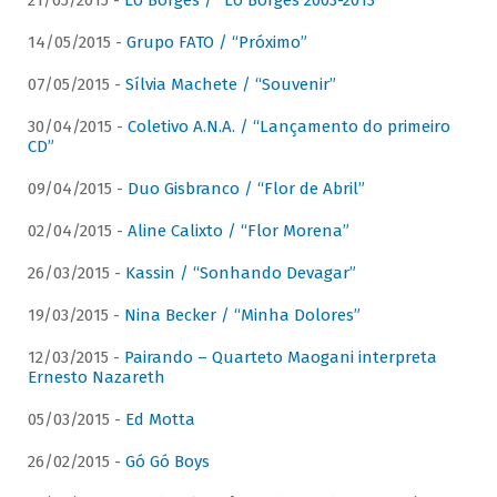
21/05/2015 -
Lô Borges / “Lô Borges 2003-2013”
14/05/2015 -
Grupo FATO / “Próximo”
07/05/2015 -
Sílvia Machete / “Souvenir”
30/04/2015 -
Coletivo A.N.A. / “Lançamento do primeiro
CD”
09/04/2015 -
Duo Gisbranco / “Flor de Abril”
02/04/2015 -
Aline Calixto / “Flor Morena”
26/03/2015 -
Kassin / “Sonhando Devagar”
19/03/2015 -
Nina Becker / “Minha Dolores”
12/03/2015 -
Pairando – Quarteto Maogani interpreta
Ernesto Nazareth
05/03/2015 -
Ed Motta
26/02/2015 -
Gó Gó Boys