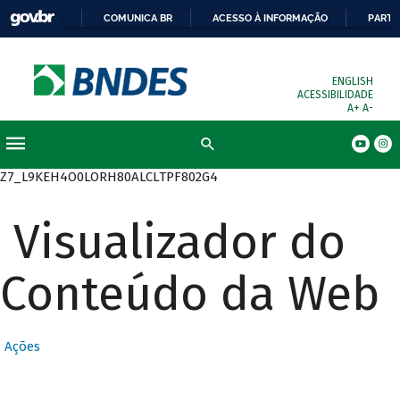
COMUNICA BR
ACESSO À INFORMAÇÃO
PARTI
ENGLISH
ACESSIBILIDADE
A+
A-
Busca
Z7_L9KEH4O0LORH80ALCLTPF802G4
Visualizador do
Conteúdo da Web
Ações