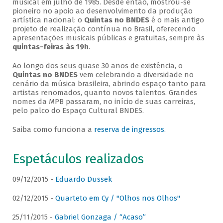
musical em julho de 1985. Desde então, mostrou-se
pioneiro no apoio ao desenvolvimento da produção
artística nacional: o
Quintas no BNDES
é o mais antigo
projeto de realização contínua no Brasil, oferecendo
apresentações musicais públicas e gratuitas, sempre às
quintas-feiras às 19h
.
Ao longo dos seus quase 30 anos de existência, o
Quintas no BNDES
vem celebrando a diversidade no
cenário da música brasileira, abrindo espaço tanto para
artistas renomados, quanto novos talentos. Grandes
nomes da MPB passaram, no início de suas carreiras,
pelo palco do Espaço Cultural BNDES.
Saiba como funciona a
reserva de ingressos
.
Espetáculos realizados
09/12/2015 -
Eduardo Dussek
02/12/2015 -
Quarteto em Cy / "Olhos nos Olhos"
25/11/2015 -
Gabriel Gonzaga / “Acaso”