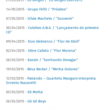
21/05/2015 -
Lô Borges / “Lô Borges 2003-2013”
14/05/2015 -
Grupo FATO / “Próximo”
07/05/2015 -
Sílvia Machete / “Souvenir”
30/04/2015 -
Coletivo A.N.A. / “Lançamento do primeiro
CD”
09/04/2015 -
Duo Gisbranco / “Flor de Abril”
02/04/2015 -
Aline Calixto / “Flor Morena”
26/03/2015 -
Kassin / “Sonhando Devagar”
19/03/2015 -
Nina Becker / “Minha Dolores”
12/03/2015 -
Pairando – Quarteto Maogani interpreta
Ernesto Nazareth
05/03/2015 -
Ed Motta
26/02/2015 -
Gó Gó Boys