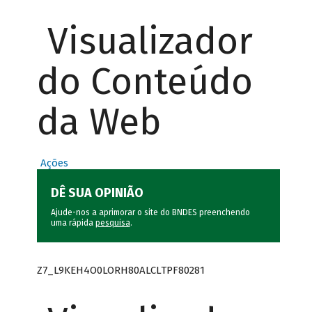
Visualizador
do Conteúdo
da Web
Ações
DÊ SUA OPINIÃO
Ajude-nos a aprimorar o site do BNDES preenchendo
uma rápida
pesquisa
.
Z7_L9KEH4O0LORH80ALCLTPF80281