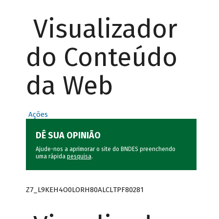
Visualizador
do Conteúdo
da Web
Ações
DÊ SUA OPINIÃO
Ajude-nos a aprimorar o site do BNDES preenchendo
uma rápida
pesquisa
.
Z7_L9KEH4O0LORH80ALCLTPF80281