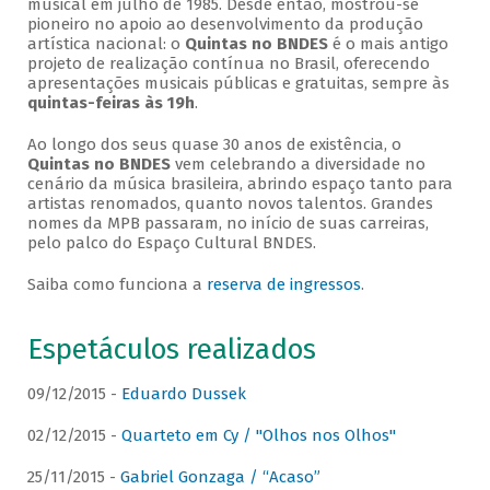
musical em julho de 1985. Desde então, mostrou-se
pioneiro no apoio ao desenvolvimento da produção
artística nacional: o
Quintas no BNDES
é o mais antigo
projeto de realização contínua no Brasil, oferecendo
apresentações musicais públicas e gratuitas, sempre às
quintas-feiras às 19h
.
Ao longo dos seus quase 30 anos de existência, o
Quintas no BNDES
vem celebrando a diversidade no
cenário da música brasileira, abrindo espaço tanto para
artistas renomados, quanto novos talentos. Grandes
nomes da MPB passaram, no início de suas carreiras,
pelo palco do Espaço Cultural BNDES.
Saiba como funciona a
reserva de ingressos
.
Espetáculos realizados
09/12/2015 -
Eduardo Dussek
02/12/2015 -
Quarteto em Cy / "Olhos nos Olhos"
25/11/2015 -
Gabriel Gonzaga / “Acaso”