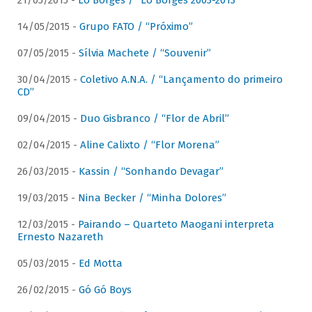
21/05/2015 -
Lô Borges / “Lô Borges 2003-2013”
14/05/2015 -
Grupo FATO / “Próximo”
07/05/2015 -
Sílvia Machete / “Souvenir”
30/04/2015 -
Coletivo A.N.A. / “Lançamento do primeiro
CD”
09/04/2015 -
Duo Gisbranco / “Flor de Abril”
02/04/2015 -
Aline Calixto / “Flor Morena”
26/03/2015 -
Kassin / “Sonhando Devagar”
19/03/2015 -
Nina Becker / “Minha Dolores”
12/03/2015 -
Pairando – Quarteto Maogani interpreta
Ernesto Nazareth
05/03/2015 -
Ed Motta
26/02/2015 -
Gó Gó Boys