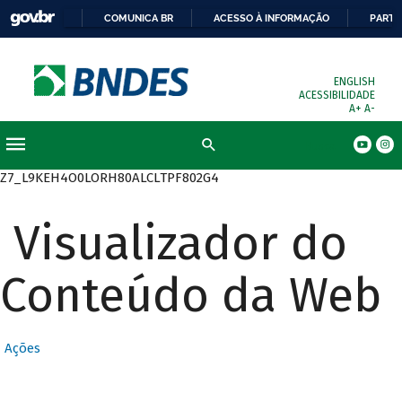
COMUNICA BR
ACESSO À INFORMAÇÃO
PARTI
ENGLISH
ACESSIBILIDADE
A+
A-
Busca
Z7_L9KEH4O0LORH80ALCLTPF802G4
Visualizador do
Conteúdo da Web
Ações