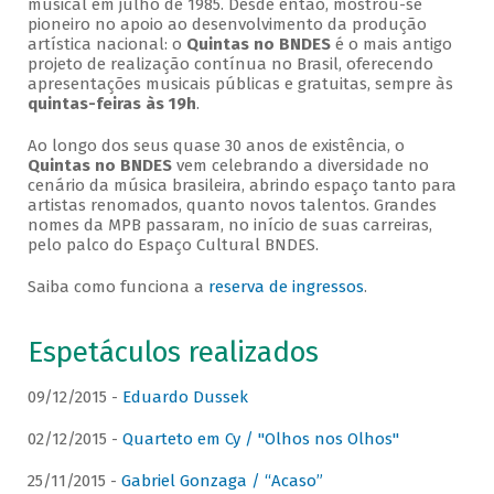
musical em julho de 1985. Desde então, mostrou-se
pioneiro no apoio ao desenvolvimento da produção
artística nacional: o
Quintas no BNDES
é o mais antigo
projeto de realização contínua no Brasil, oferecendo
apresentações musicais públicas e gratuitas, sempre às
quintas-feiras às 19h
.
Ao longo dos seus quase 30 anos de existência, o
Quintas no BNDES
vem celebrando a diversidade no
cenário da música brasileira, abrindo espaço tanto para
artistas renomados, quanto novos talentos. Grandes
nomes da MPB passaram, no início de suas carreiras,
pelo palco do Espaço Cultural BNDES.
Saiba como funciona a
reserva de ingressos
.
Espetáculos realizados
09/12/2015 -
Eduardo Dussek
02/12/2015 -
Quarteto em Cy / "Olhos nos Olhos"
25/11/2015 -
Gabriel Gonzaga / “Acaso”