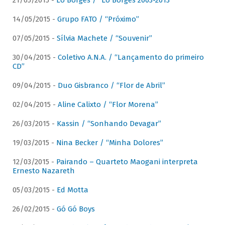
21/05/2015 -
Lô Borges / “Lô Borges 2003-2013”
14/05/2015 -
Grupo FATO / “Próximo”
07/05/2015 -
Sílvia Machete / “Souvenir”
30/04/2015 -
Coletivo A.N.A. / “Lançamento do primeiro
CD”
09/04/2015 -
Duo Gisbranco / “Flor de Abril”
02/04/2015 -
Aline Calixto / “Flor Morena”
26/03/2015 -
Kassin / “Sonhando Devagar”
19/03/2015 -
Nina Becker / “Minha Dolores”
12/03/2015 -
Pairando – Quarteto Maogani interpreta
Ernesto Nazareth
05/03/2015 -
Ed Motta
26/02/2015 -
Gó Gó Boys