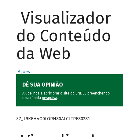
Visualizador
do Conteúdo
da Web
Ações
DÊ SUA OPINIÃO
Ajude-nos a aprimorar o site do BNDES preenchendo
uma rápida
pesquisa
.
Z7_L9KEH4O0LORH80ALCLTPF80281