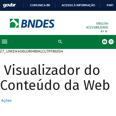
COMUNICA BR
ACESSO À INFORMAÇÃO
PARTI
ENGLISH
ACESSIBILIDADE
A+
A-
Busca
Z7_L9KEH4O0LORH80ALCLTPF802G4
Visualizador do
Conteúdo da Web
Ações