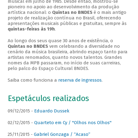
musical em julho de 1985. Desde então, mostrou-se
pioneiro no apoio ao desenvolvimento da produção
artística nacional: o
Quintas no BNDES
é o mais antigo
projeto de realização contínua no Brasil, oferecendo
apresentações musicais públicas e gratuitas, sempre às
quintas-feiras às 19h
.
Ao longo dos seus quase 30 anos de existência, o
Quintas no BNDES
vem celebrando a diversidade no
cenário da música brasileira, abrindo espaço tanto para
artistas renomados, quanto novos talentos. Grandes
nomes da MPB passaram, no início de suas carreiras,
pelo palco do Espaço Cultural BNDES.
Saiba como funciona a
reserva de ingressos
.
Espetáculos realizados
09/12/2015 -
Eduardo Dussek
02/12/2015 -
Quarteto em Cy / "Olhos nos Olhos"
25/11/2015 -
Gabriel Gonzaga / “Acaso”