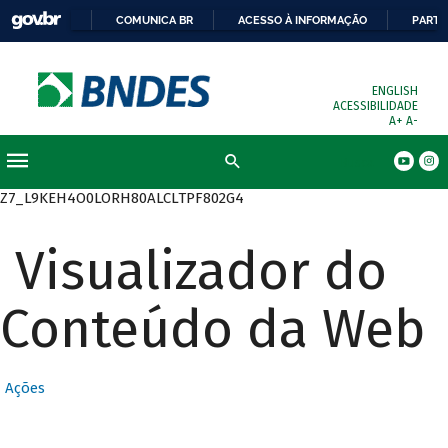
COMUNICA BR
ACESSO À INFORMAÇÃO
PARTI
ENGLISH
ACESSIBILIDADE
A+
A-
Busca
Z7_L9KEH4O0LORH80ALCLTPF802G4
Visualizador do
Conteúdo da Web
Ações