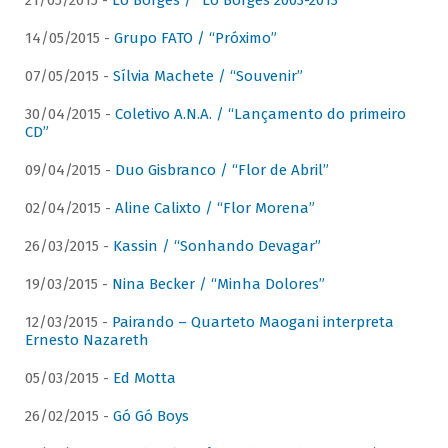
21/05/2015 -
Lô Borges / “Lô Borges 2003-2013”
14/05/2015 -
Grupo FATO / “Próximo”
07/05/2015 -
Sílvia Machete / “Souvenir”
30/04/2015 -
Coletivo A.N.A. / “Lançamento do primeiro
CD”
09/04/2015 -
Duo Gisbranco / “Flor de Abril”
02/04/2015 -
Aline Calixto / “Flor Morena”
26/03/2015 -
Kassin / “Sonhando Devagar”
19/03/2015 -
Nina Becker / “Minha Dolores”
12/03/2015 -
Pairando – Quarteto Maogani interpreta
Ernesto Nazareth
05/03/2015 -
Ed Motta
26/02/2015 -
Gó Gó Boys