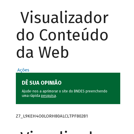
Visualizador
do Conteúdo
da Web
Ações
DÊ SUA OPINIÃO
Ajude-nos a aprimorar o site do BNDES preenchendo
uma rápida
pesquisa
.
Z7_L9KEH4O0LORH80ALCLTPF80281