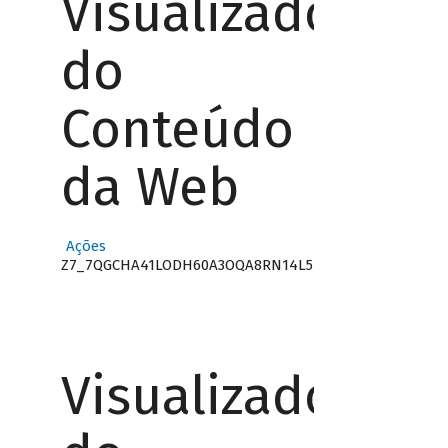
Visualizador
do
Conteúdo
da Web
Ações
Z7_7QGCHA41LODH60A3OQA8RN14L5
Visualizador