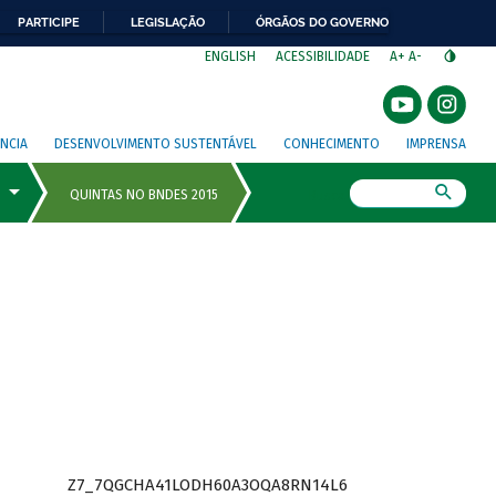
PARTICIPE
LEGISLAÇÃO
ÓRGÃOS DO GOVERNO
⁣
ENGLISH
ACESSIBILIDADE
A+
A-
NCIA
DESENVOLVIMENTO SUSTENTÁVEL
CONHECIMENTO
IMPRENSA
Busca
Z7_7QGCHA41LODH60A3OQA8RN14L6