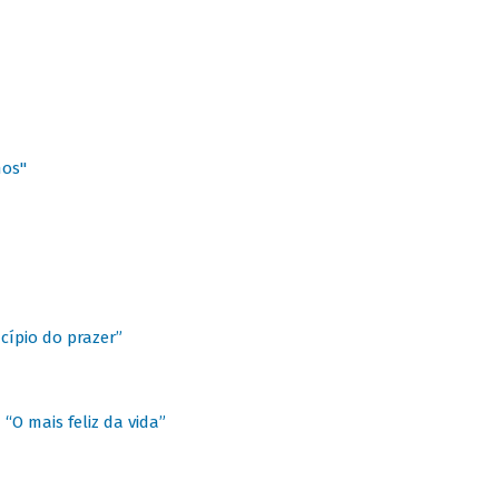
hos"
cípio do prazer”
“O mais feliz da vida”