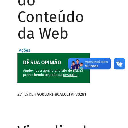
do
Conteúdo
da Web
Ações
DÊ SUA OPINIÃO
Ajude-nos a aprimorar o site do BNDES
preenchendo uma rápida
pesquisa
.
Z7_L9KEH4O0LORH80ALCLTPF80281