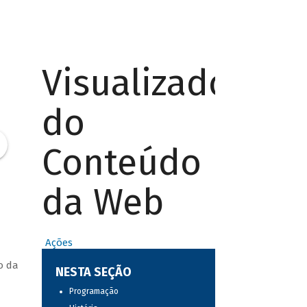
Visualizador
do
Conteúdo
da Web
Ações
o da
NESTA SEÇÃO
Programação