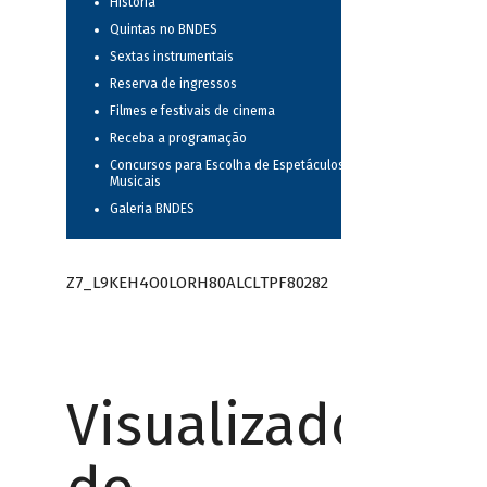
História
Quintas no BNDES
Sextas instrumentais
Reserva de ingressos
Filmes e festivais de cinema
Receba a programação
Concursos para Escolha de Espetáculos
Musicais
Galeria BNDES
Z7_L9KEH4O0LORH80ALCLTPF80282
Visualizador