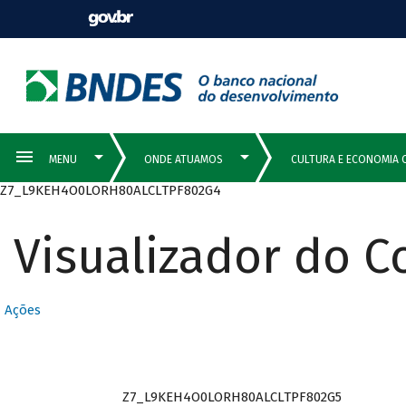
Z7_L9KEH4O0LORH80ALCLTPF802G4
Visualizador do 
Ações
Z7_L9KEH4O0LORH80ALCLTPF802G5