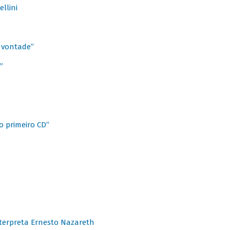
llini
à vontade”
”
o primeiro CD”
terpreta Ernesto Nazareth