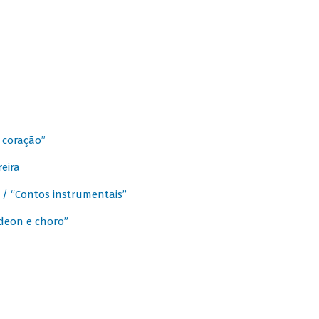
 coração”
eira
a / “Contos instrumentais”
rdeon e choro”