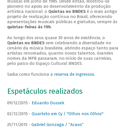
musical em julho de 1985. Desde então, mostrou-se
pioneiro no apoio ao desenvolvimento da produção
artística nacional: o
Quintas no BNDES
é o mais antigo
projeto de realização contínua no Brasil, oferecendo
apresentações musicais públicas e gratuitas, sempre às
quintas-feiras às 19h
.
Ao longo dos seus quase 30 anos de existência, o
Quintas no BNDES
vem celebrando a diversidade no
cenário da música brasileira, abrindo espaço tanto para
artistas renomados, quanto novos talentos. Grandes
nomes da MPB passaram, no início de suas carreiras,
pelo palco do Espaço Cultural BNDES.
Saiba como funciona a
reserva de ingressos
.
Espetáculos realizados
09/12/2015 -
Eduardo Dussek
02/12/2015 -
Quarteto em Cy / "Olhos nos Olhos"
25/11/2015 -
Gabriel Gonzaga / “Acaso”