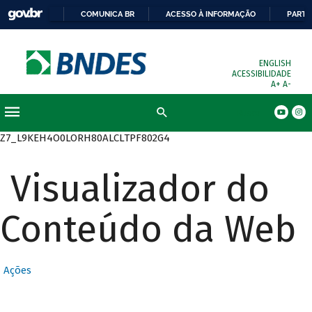
COMUNICA BR
ACESSO À INFORMAÇÃO
PARTI
ENGLISH
ACESSIBILIDADE
A+
A-
Busca
Z7_L9KEH4O0LORH80ALCLTPF802G4
Visualizador do
Conteúdo da Web
Ações