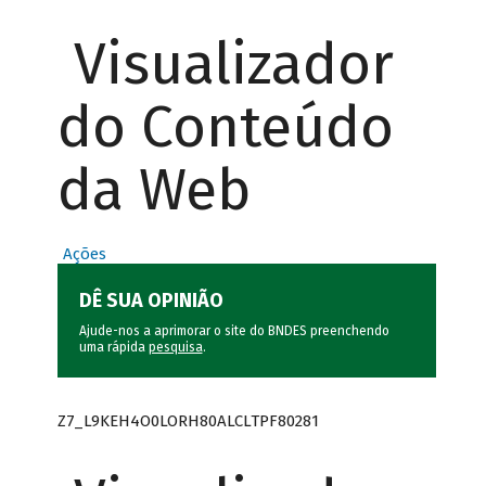
Visualizador
do Conteúdo
da Web
Ações
DÊ SUA OPINIÃO
Ajude-nos a aprimorar o site do BNDES preenchendo
uma rápida
pesquisa
.
Z7_L9KEH4O0LORH80ALCLTPF80281