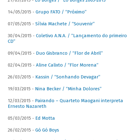
21/05/2015 -
Lô Borges / “Lô Borges 2003-2013”
14/05/2015 -
Grupo FATO / “Próximo”
07/05/2015 -
Sílvia Machete / “Souvenir”
30/04/2015 -
Coletivo A.N.A. / “Lançamento do primeiro
CD”
09/04/2015 -
Duo Gisbranco / “Flor de Abril”
02/04/2015 -
Aline Calixto / “Flor Morena”
26/03/2015 -
Kassin / “Sonhando Devagar”
19/03/2015 -
Nina Becker / “Minha Dolores”
12/03/2015 -
Pairando – Quarteto Maogani interpreta
Ernesto Nazareth
05/03/2015 -
Ed Motta
26/02/2015 -
Gó Gó Boys