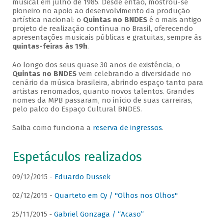
musical em julho de 1985. Desde então, mostrou-se
pioneiro no apoio ao desenvolvimento da produção
artística nacional: o
Quintas no BNDES
é o mais antigo
projeto de realização contínua no Brasil, oferecendo
apresentações musicais públicas e gratuitas, sempre às
quintas-feiras às 19h
.
Ao longo dos seus quase 30 anos de existência, o
Quintas no BNDES
vem celebrando a diversidade no
cenário da música brasileira, abrindo espaço tanto para
artistas renomados, quanto novos talentos. Grandes
nomes da MPB passaram, no início de suas carreiras,
pelo palco do Espaço Cultural BNDES.
Saiba como funciona a
reserva de ingressos
.
Espetáculos realizados
09/12/2015 -
Eduardo Dussek
02/12/2015 -
Quarteto em Cy / "Olhos nos Olhos"
25/11/2015 -
Gabriel Gonzaga / “Acaso”