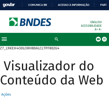
COMUNICA BR
ACESSO À INFORMAÇÃO
PARTI
ENGLISH
ACESSIBILIDADE
A+
A-
Busca
Z7_L9KEH4O0LORH80ALCLTPF802G4
Visualizador do
Conteúdo da Web
Ações