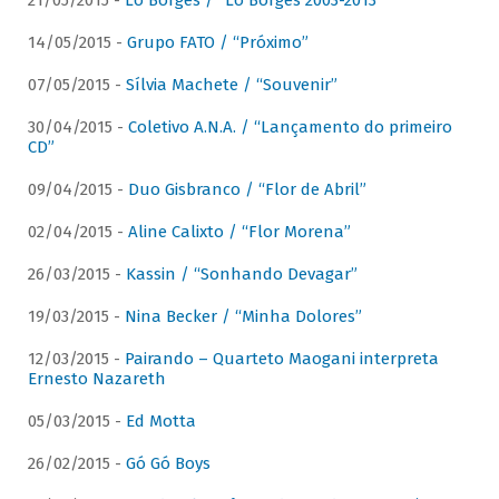
21/05/2015 -
Lô Borges / “Lô Borges 2003-2013”
14/05/2015 -
Grupo FATO / “Próximo”
07/05/2015 -
Sílvia Machete / “Souvenir”
30/04/2015 -
Coletivo A.N.A. / “Lançamento do primeiro
CD”
09/04/2015 -
Duo Gisbranco / “Flor de Abril”
02/04/2015 -
Aline Calixto / “Flor Morena”
26/03/2015 -
Kassin / “Sonhando Devagar”
19/03/2015 -
Nina Becker / “Minha Dolores”
12/03/2015 -
Pairando – Quarteto Maogani interpreta
Ernesto Nazareth
05/03/2015 -
Ed Motta
26/02/2015 -
Gó Gó Boys