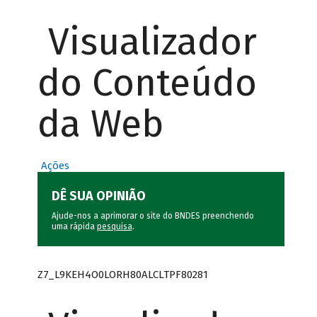
Visualizador
do Conteúdo
da Web
Ações
DÊ SUA OPINIÃO
Ajude-nos a aprimorar o site do BNDES preenchendo
uma rápida
pesquisa
.
Z7_L9KEH4O0LORH80ALCLTPF80281