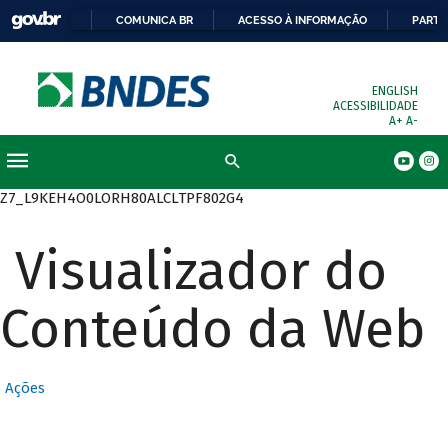
COMUNICA BR
ACESSO À INFORMAÇÃO
PARTI
ENGLISH
ACESSIBILIDADE
A+
A-
Busca
Z7_L9KEH4O0LORH80ALCLTPF802G4
Visualizador do
Conteúdo da Web
Ações