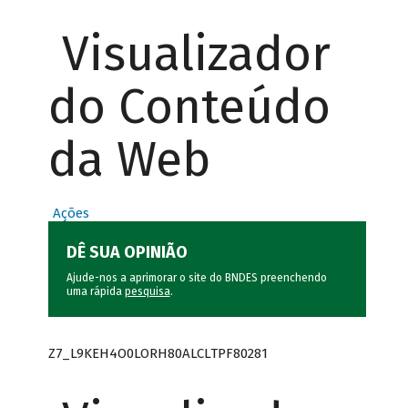
Visualizador
do Conteúdo
da Web
Ações
DÊ SUA OPINIÃO
Ajude-nos a aprimorar o site do BNDES preenchendo
uma rápida
pesquisa
.
Z7_L9KEH4O0LORH80ALCLTPF80281