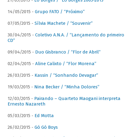
21/05/2015 -
Lô Borges / “Lô Borges 2003-2013”
14/05/2015 -
Grupo FATO / “Próximo”
07/05/2015 -
Sílvia Machete / “Souvenir”
30/04/2015 -
Coletivo A.N.A. / “Lançamento do primeiro
CD”
09/04/2015 -
Duo Gisbranco / “Flor de Abril”
02/04/2015 -
Aline Calixto / “Flor Morena”
26/03/2015 -
Kassin / “Sonhando Devagar”
19/03/2015 -
Nina Becker / “Minha Dolores”
12/03/2015 -
Pairando – Quarteto Maogani interpreta
Ernesto Nazareth
05/03/2015 -
Ed Motta
26/02/2015 -
Gó Gó Boys