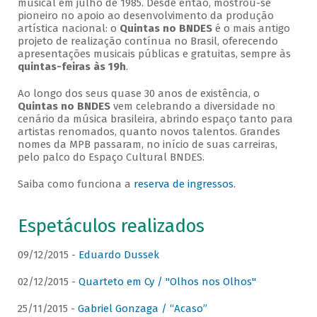
musical em julho de 1985. Desde então, mostrou-se
pioneiro no apoio ao desenvolvimento da produção
artística nacional: o
Quintas no BNDES
é o mais antigo
projeto de realização contínua no Brasil, oferecendo
apresentações musicais públicas e gratuitas, sempre às
quintas-feiras às 19h
.
Ao longo dos seus quase 30 anos de existência, o
Quintas no BNDES
vem celebrando a diversidade no
cenário da música brasileira, abrindo espaço tanto para
artistas renomados, quanto novos talentos. Grandes
nomes da MPB passaram, no início de suas carreiras,
pelo palco do Espaço Cultural BNDES.
Saiba como funciona a
reserva de ingressos
.
Espetáculos realizados
09/12/2015 -
Eduardo Dussek
02/12/2015 -
Quarteto em Cy / "Olhos nos Olhos"
25/11/2015 -
Gabriel Gonzaga / “Acaso”