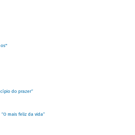
hos"
cípio do prazer”
“O mais feliz da vida”