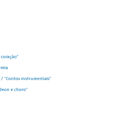
 coração”
eira
a / “Contos instrumentais”
rdeon e choro”