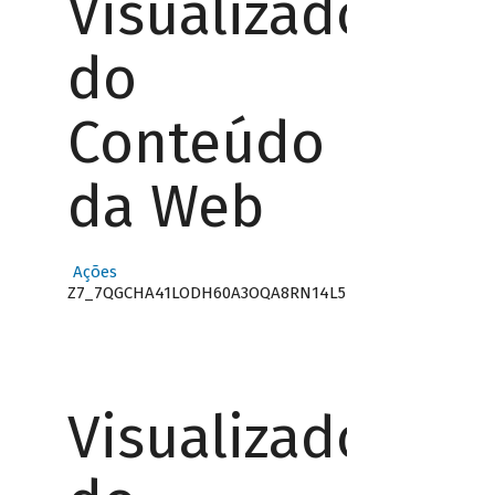
Visualizador
do
Conteúdo
da Web
Ações
Z7_7QGCHA41LODH60A3OQA8RN14L5
Visualizador