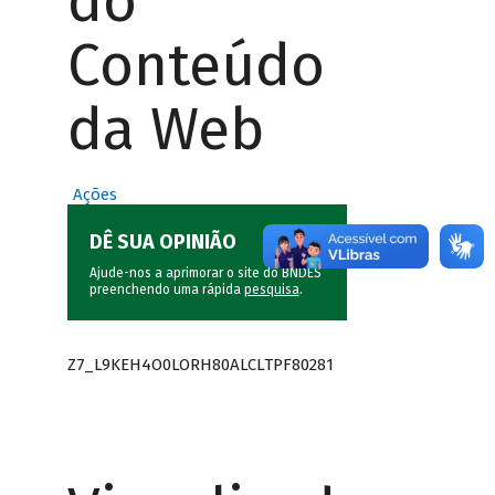
do
Conteúdo
da Web
Ações
DÊ SUA OPINIÃO
Ajude-nos a aprimorar o site do BNDES
preenchendo uma rápida
pesquisa
.
Z7_L9KEH4O0LORH80ALCLTPF80281