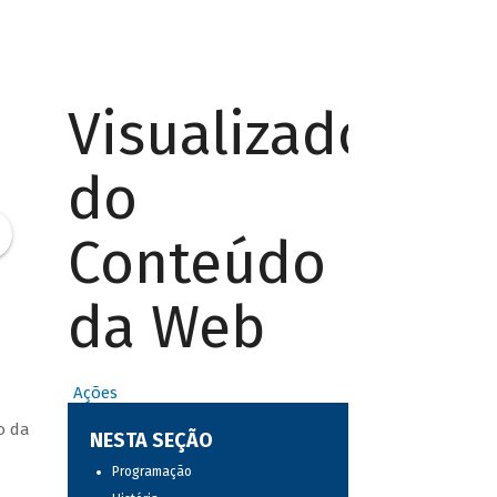
Visualizador
do
Conteúdo
da Web
Ações
o da
NESTA SEÇÃO
Programação