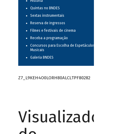
História
Quintas no BNDES
Sextas instrumentais
Reserva de ingressos
Filmes e festivais de cinema
Receba a programação
Concursos para Escolha de Espetáculos
Musicais
Galeria BNDES
Z7_L9KEH4O0LORH80ALCLTPF80282
Visualizador