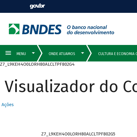
Z7_L9KEH4O0LORH80ALCLTPF802G4
Visualizador do 
Ações
Z7_L9KEH4O0LORH80ALCLTPF802G5