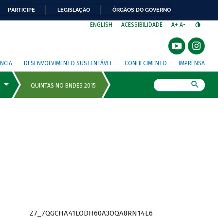
PARTICIPE
LEGISLAÇÃO
ÓRGÃOS DO GOVERNO
⁣
ENGLISH
ACESSIBILIDADE
A+
A-
NCIA
DESENVOLVIMENTO SUSTENTÁVEL
CONHECIMENTO
IMPRENSA
Busca
Z7_7QGCHA41LODH60A3OQA8RN14L6