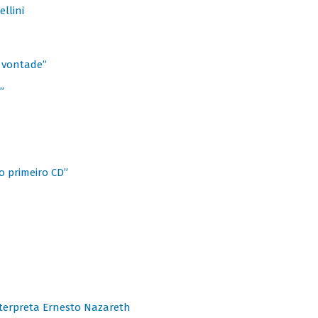
llini
à vontade”
”
o primeiro CD”
terpreta Ernesto Nazareth