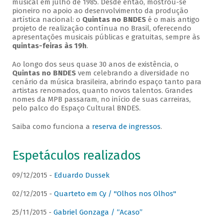
musical em julho de 1985. Desde então, mostrou-se
pioneiro no apoio ao desenvolvimento da produção
artística nacional: o
Quintas no BNDES
é o mais antigo
projeto de realização contínua no Brasil, oferecendo
apresentações musicais públicas e gratuitas, sempre às
quintas-feiras às 19h
.
Ao longo dos seus quase 30 anos de existência, o
Quintas no BNDES
vem celebrando a diversidade no
cenário da música brasileira, abrindo espaço tanto para
artistas renomados, quanto novos talentos. Grandes
nomes da MPB passaram, no início de suas carreiras,
pelo palco do Espaço Cultural BNDES.
Saiba como funciona a
reserva de ingressos
.
Espetáculos realizados
09/12/2015 -
Eduardo Dussek
02/12/2015 -
Quarteto em Cy / "Olhos nos Olhos"
25/11/2015 -
Gabriel Gonzaga / “Acaso”