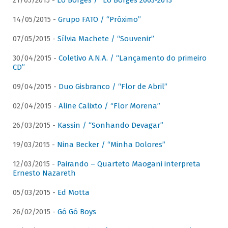
21/05/2015 -
Lô Borges / “Lô Borges 2003-2013”
14/05/2015 -
Grupo FATO / “Próximo”
07/05/2015 -
Sílvia Machete / “Souvenir”
30/04/2015 -
Coletivo A.N.A. / “Lançamento do primeiro
CD”
09/04/2015 -
Duo Gisbranco / “Flor de Abril”
02/04/2015 -
Aline Calixto / “Flor Morena”
26/03/2015 -
Kassin / “Sonhando Devagar”
19/03/2015 -
Nina Becker / “Minha Dolores”
12/03/2015 -
Pairando – Quarteto Maogani interpreta
Ernesto Nazareth
05/03/2015 -
Ed Motta
26/02/2015 -
Gó Gó Boys