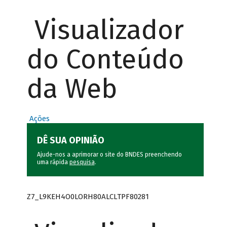
Visualizador
do Conteúdo
da Web
Ações
DÊ SUA OPINIÃO
Ajude-nos a aprimorar o site do BNDES preenchendo
uma rápida
pesquisa
.
Z7_L9KEH4O0LORH80ALCLTPF80281