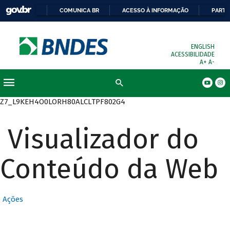
COMUNICA BR
ACESSO À INFORMAÇÃO
PARTI
ENGLISH
ACESSIBILIDADE
A+
A-
Busca
Z7_L9KEH4O0LORH80ALCLTPF802G4
Visualizador do
Conteúdo da Web
Ações