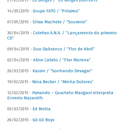
21/05/2015 -
Lô Borges / “Lô Borges 2003-2013”
14/05/2015 -
Grupo FATO / “Próximo”
07/05/2015 -
Sílvia Machete / “Souvenir”
30/04/2015 -
Coletivo A.N.A. / “Lançamento do primeiro
CD”
09/04/2015 -
Duo Gisbranco / “Flor de Abril”
02/04/2015 -
Aline Calixto / “Flor Morena”
26/03/2015 -
Kassin / “Sonhando Devagar”
19/03/2015 -
Nina Becker / “Minha Dolores”
12/03/2015 -
Pairando – Quarteto Maogani interpreta
Ernesto Nazareth
05/03/2015 -
Ed Motta
26/02/2015 -
Gó Gó Boys