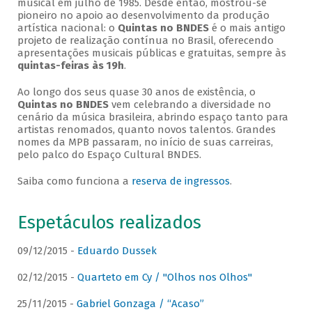
musical em julho de 1985. Desde então, mostrou-se
pioneiro no apoio ao desenvolvimento da produção
artística nacional: o
Quintas no BNDES
é o mais antigo
projeto de realização contínua no Brasil, oferecendo
apresentações musicais públicas e gratuitas, sempre às
quintas-feiras às 19h
.
Ao longo dos seus quase 30 anos de existência, o
Quintas no BNDES
vem celebrando a diversidade no
cenário da música brasileira, abrindo espaço tanto para
artistas renomados, quanto novos talentos. Grandes
nomes da MPB passaram, no início de suas carreiras,
pelo palco do Espaço Cultural BNDES.
Saiba como funciona a
reserva de ingressos
.
Espetáculos realizados
09/12/2015 -
Eduardo Dussek
02/12/2015 -
Quarteto em Cy / "Olhos nos Olhos"
25/11/2015 -
Gabriel Gonzaga / “Acaso”