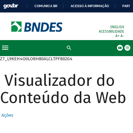
COMUNICA BR
ACESSO À INFORMAÇÃO
PARTI
ENGLISH
ACESSIBILIDADE
A+
A-
Busca
Z7_L9KEH4O0LORH80ALCLTPF802G4
Visualizador do
Conteúdo da Web
Ações