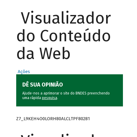
Visualizador
do Conteúdo
da Web
Ações
DÊ SUA OPINIÃO
Ajude-nos a aprimorar o site do BNDES preenchendo
uma rápida
pesquisa
.
Z7_L9KEH4O0LORH80ALCLTPF80281