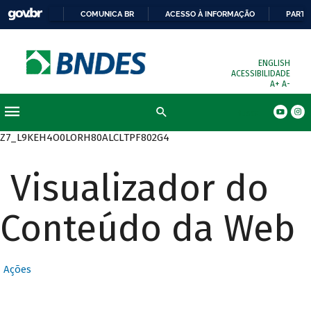
COMUNICA BR
ACESSO À INFORMAÇÃO
PARTI
ENGLISH
ACESSIBILIDADE
A+
A-
Busca
Z7_L9KEH4O0LORH80ALCLTPF802G4
Visualizador do
Conteúdo da Web
Ações