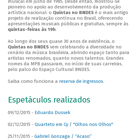
musical em julho de 1985. Desde então, mostrou-se
pioneiro no apoio ao desenvolvimento da produção
artística nacional: o
Quintas no BNDES
é o mais antigo
projeto de realização contínua no Brasil, oferecendo
apresentações musicais públicas e gratuitas, sempre às
quintas-feiras às 19h
.
Ao longo dos seus quase 30 anos de existência, o
Quintas no BNDES
vem celebrando a diversidade no
cenário da música brasileira, abrindo espaço tanto para
artistas renomados, quanto novos talentos. Grandes
nomes da MPB passaram, no início de suas carreiras,
pelo palco do Espaço Cultural BNDES.
Saiba como funciona a
reserva de ingressos
.
Espetáculos realizados
09/12/2015 -
Eduardo Dussek
02/12/2015 -
Quarteto em Cy / "Olhos nos Olhos"
25/11/2015 -
Gabriel Gonzaga / “Acaso”