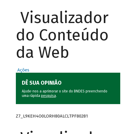
Visualizador
do Conteúdo
da Web
Ações
DÊ SUA OPINIÃO
Ajude-nos a aprimorar o site do BNDES preenchendo
uma rápida
pesquisa
.
Z7_L9KEH4O0LORH80ALCLTPF80281