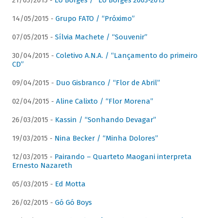
21/05/2015 -
Lô Borges / “Lô Borges 2003-2013”
14/05/2015 -
Grupo FATO / “Próximo”
07/05/2015 -
Sílvia Machete / “Souvenir”
30/04/2015 -
Coletivo A.N.A. / “Lançamento do primeiro
CD”
09/04/2015 -
Duo Gisbranco / “Flor de Abril”
02/04/2015 -
Aline Calixto / “Flor Morena”
26/03/2015 -
Kassin / “Sonhando Devagar”
19/03/2015 -
Nina Becker / “Minha Dolores”
12/03/2015 -
Pairando – Quarteto Maogani interpreta
Ernesto Nazareth
05/03/2015 -
Ed Motta
26/02/2015 -
Gó Gó Boys