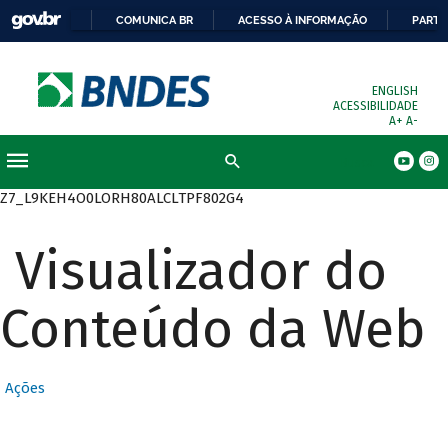
COMUNICA BR
ACESSO À INFORMAÇÃO
PARTI
ENGLISH
ACESSIBILIDADE
A+
A-
Busca
Z7_L9KEH4O0LORH80ALCLTPF802G4
Visualizador do
Conteúdo da Web
Ações