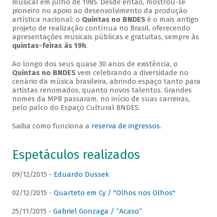
musical em julho de 1985. Desde então, mostrou-se
pioneiro no apoio ao desenvolvimento da produção
artística nacional: o
Quintas no BNDES
é o mais antigo
projeto de realização contínua no Brasil, oferecendo
apresentações musicais públicas e gratuitas, sempre às
quintas-feiras às 19h
.
Ao longo dos seus quase 30 anos de existência, o
Quintas no BNDES
vem celebrando a diversidade no
cenário da música brasileira, abrindo espaço tanto para
artistas renomados, quanto novos talentos. Grandes
nomes da MPB passaram, no início de suas carreiras,
pelo palco do Espaço Cultural BNDES.
Saiba como funciona a
reserva de ingressos
.
Espetáculos realizados
09/12/2015 -
Eduardo Dussek
02/12/2015 -
Quarteto em Cy / "Olhos nos Olhos"
25/11/2015 -
Gabriel Gonzaga / “Acaso”