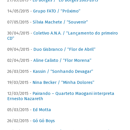
21/05/2015 -
Lô Borges / “Lô Borges 2003-2013”
14/05/2015 -
Grupo FATO / “Próximo”
07/05/2015 -
Sílvia Machete / “Souvenir”
30/04/2015 -
Coletivo A.N.A. / “Lançamento do primeiro
CD”
09/04/2015 -
Duo Gisbranco / “Flor de Abril”
02/04/2015 -
Aline Calixto / “Flor Morena”
26/03/2015 -
Kassin / “Sonhando Devagar”
19/03/2015 -
Nina Becker / “Minha Dolores”
12/03/2015 -
Pairando – Quarteto Maogani interpreta
Ernesto Nazareth
05/03/2015 -
Ed Motta
26/02/2015 -
Gó Gó Boys