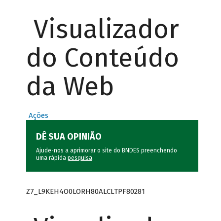
Visualizador
do Conteúdo
da Web
Ações
DÊ SUA OPINIÃO
Ajude-nos a aprimorar o site do BNDES preenchendo
uma rápida
pesquisa
.
Z7_L9KEH4O0LORH80ALCLTPF80281