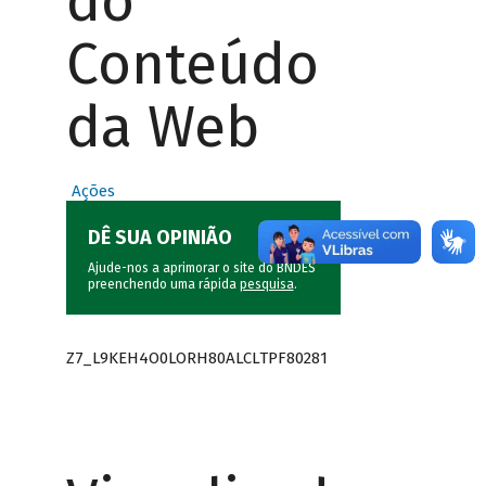
do
Conteúdo
da Web
Ações
DÊ SUA OPINIÃO
Ajude-nos a aprimorar o site do BNDES
preenchendo uma rápida
pesquisa
.
Z7_L9KEH4O0LORH80ALCLTPF80281