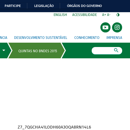
PARTICIPE
LEGISLAÇÃO
ÓRGÃOS DO GOVERNO
⁣
ENGLISH
ACESSIBILIDADE
A+
A-
NCIA
DESENVOLVIMENTO SUSTENTÁVEL
CONHECIMENTO
IMPRENSA
Busca
Z7_7QGCHA41LODH60A3OQA8RN14L6