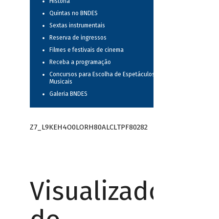
História
Quintas no BNDES
Sextas instrumentais
Reserva de ingressos
Filmes e festivais de cinema
Receba a programação
Concursos para Escolha de Espetáculos
Musicais
Galeria BNDES
Z7_L9KEH4O0LORH80ALCLTPF80282
Visualizador