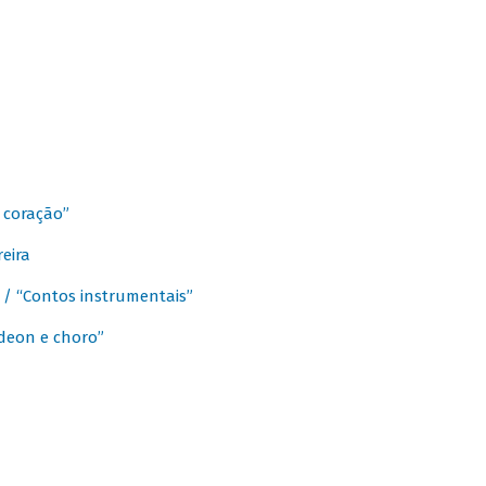
 coração”
eira
a / “Contos instrumentais”
rdeon e choro”