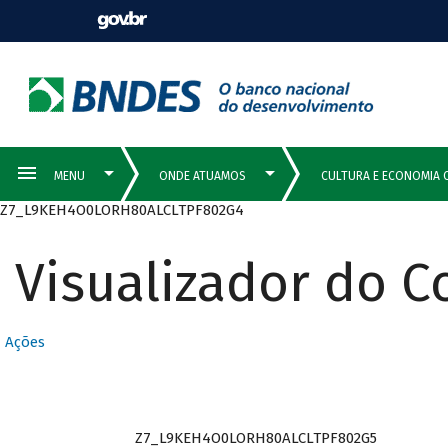
Z7_L9KEH4O0LORH80ALCLTPF802G4
Visualizador do 
Ações
Z7_L9KEH4O0LORH80ALCLTPF802G5