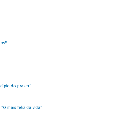
hos"
cípio do prazer”
“O mais feliz da vida”