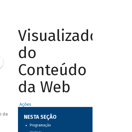
Visualizador
do
Conteúdo
da Web
Ações
o da
NESTA SEÇÃO
Programação