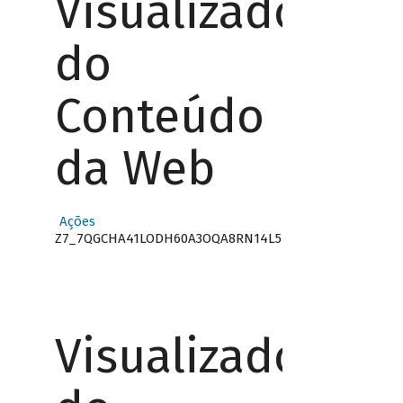
Visualizador
do
Conteúdo
da Web
Ações
Z7_7QGCHA41LODH60A3OQA8RN14L5
Visualizador