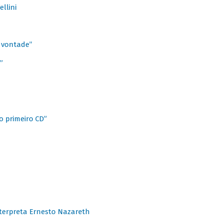
llini
à vontade”
”
o primeiro CD”
terpreta Ernesto Nazareth