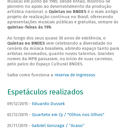
musical em julho de 1985. Desde então, mostrou-se
pioneiro no apoio ao desenvolvimento da produção
artística nacional: o
Quintas no BNDES
é o mais antigo
projeto de realização contínua no Brasil, oferecendo
apresentações musicais públicas e gratuitas, sempre às
quintas-feiras às 19h
.
Ao longo dos seus quase 30 anos de existência, o
Quintas no BNDES
vem celebrando a diversidade no
cenário da música brasileira, abrindo espaço tanto para
artistas renomados, quanto novos talentos. Grandes
nomes da MPB passaram, no início de suas carreiras,
pelo palco do Espaço Cultural BNDES.
Saiba como funciona a
reserva de ingressos
.
Espetáculos realizados
09/12/2015 -
Eduardo Dussek
02/12/2015 -
Quarteto em Cy / "Olhos nos Olhos"
25/11/2015 -
Gabriel Gonzaga / “Acaso”