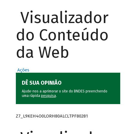
Visualizador
do Conteúdo
da Web
Ações
DÊ SUA OPINIÃO
Ajude-nos a aprimorar o site do BNDES preenchendo
uma rápida
pesquisa
.
Z7_L9KEH4O0LORH80ALCLTPF80281