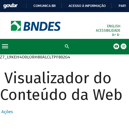
COMUNICA BR
ACESSO À INFORMAÇÃO
PARTI
ENGLISH
ACESSIBILIDADE
A+
A-
Busca
Z7_L9KEH4O0LORH80ALCLTPF802G4
Visualizador do
Conteúdo da Web
Ações