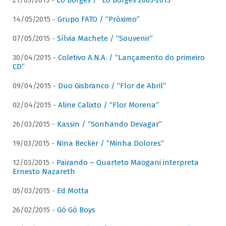
21/05/2015 -
Lô Borges / “Lô Borges 2003-2013”
14/05/2015 -
Grupo FATO / “Próximo”
07/05/2015 -
Sílvia Machete / “Souvenir”
30/04/2015 -
Coletivo A.N.A. / “Lançamento do primeiro
CD”
09/04/2015 -
Duo Gisbranco / “Flor de Abril”
02/04/2015 -
Aline Calixto / “Flor Morena”
26/03/2015 -
Kassin / “Sonhando Devagar”
19/03/2015 -
Nina Becker / “Minha Dolores”
12/03/2015 -
Pairando – Quarteto Maogani interpreta
Ernesto Nazareth
05/03/2015 -
Ed Motta
26/02/2015 -
Gó Gó Boys