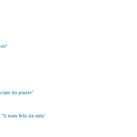
hos"
cípio do prazer”
“O mais feliz da vida”