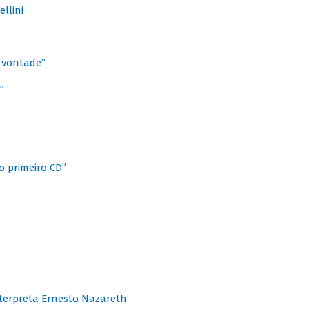
llini
à vontade”
”
o primeiro CD”
terpreta Ernesto Nazareth