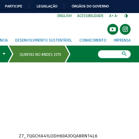
PARTICIPE
LEGISLAÇÃO
ÓRGÃOS DO GOVERNO
⁣
ENGLISH
ACESSIBILIDADE
A+
A-
NCIA
DESENVOLVIMENTO SUSTENTÁVEL
CONHECIMENTO
IMPRENSA
Busca
Z7_7QGCHA41LODH60A3OQA8RN14L6