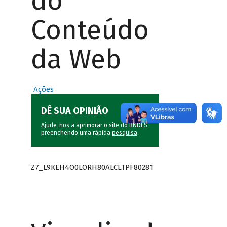
do
Conteúdo
da Web
Ações
DÊ SUA OPINIÃO
Ajude-nos a aprimorar o site do BNDES
preenchendo uma rápida
pesquisa
.
Z7_L9KEH4O0LORH80ALCLTPF80281