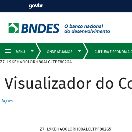
Z7_L9KEH4O0LORH80ALCLTPF802G4
Visualizador do 
Ações
Z7_L9KEH4O0LORH80ALCLTPF802G5