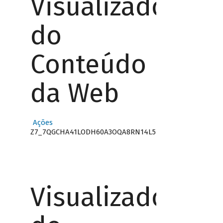
Visualizador
do
Conteúdo
da Web
Ações
Z7_7QGCHA41LODH60A3OQA8RN14L5
Visualizador