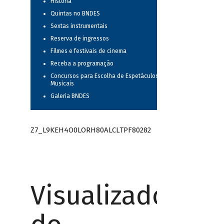
História
Quintas no BNDES
Sextas instrumentais
Reserva de ingressos
Filmes e festivais de cinema
Receba a programação
Concursos para Escolha de Espetáculos
Musicais
Galeria BNDES
Z7_L9KEH4O0LORH80ALCLTPF80282
Visualizador