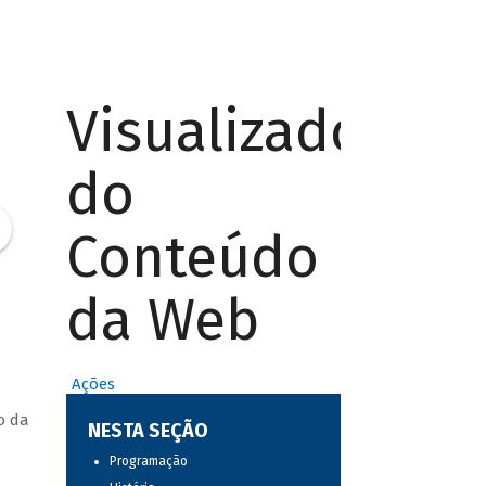
Visualizador
do
Conteúdo
da Web
Ações
o da
NESTA SEÇÃO
Programação