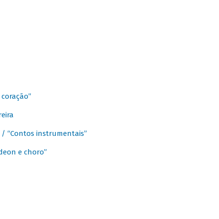
 coração”
eira
a / “Contos instrumentais”
rdeon e choro”