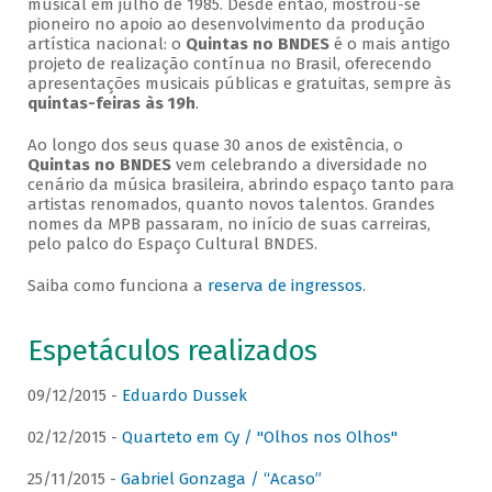
musical em julho de 1985. Desde então, mostrou-se
pioneiro no apoio ao desenvolvimento da produção
artística nacional: o
Quintas no BNDES
é o mais antigo
projeto de realização contínua no Brasil, oferecendo
apresentações musicais públicas e gratuitas, sempre às
quintas-feiras às 19h
.
Ao longo dos seus quase 30 anos de existência, o
Quintas no BNDES
vem celebrando a diversidade no
cenário da música brasileira, abrindo espaço tanto para
artistas renomados, quanto novos talentos. Grandes
nomes da MPB passaram, no início de suas carreiras,
pelo palco do Espaço Cultural BNDES.
Saiba como funciona a
reserva de ingressos
.
Espetáculos realizados
09/12/2015 -
Eduardo Dussek
02/12/2015 -
Quarteto em Cy / "Olhos nos Olhos"
25/11/2015 -
Gabriel Gonzaga / “Acaso”