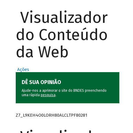
Visualizador
do Conteúdo
da Web
Ações
DÊ SUA OPINIÃO
Ajude-nos a aprimorar o site do BNDES preenchendo
uma rápida
pesquisa
.
Z7_L9KEH4O0LORH80ALCLTPF80281