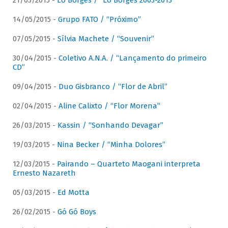
21/05/2015 -
Lô Borges / “Lô Borges 2003-2013”
14/05/2015 -
Grupo FATO / “Próximo”
07/05/2015 -
Sílvia Machete / “Souvenir”
30/04/2015 -
Coletivo A.N.A. / “Lançamento do primeiro
CD”
09/04/2015 -
Duo Gisbranco / “Flor de Abril”
02/04/2015 -
Aline Calixto / “Flor Morena”
26/03/2015 -
Kassin / “Sonhando Devagar”
19/03/2015 -
Nina Becker / “Minha Dolores”
12/03/2015 -
Pairando – Quarteto Maogani interpreta
Ernesto Nazareth
05/03/2015 -
Ed Motta
26/02/2015 -
Gó Gó Boys