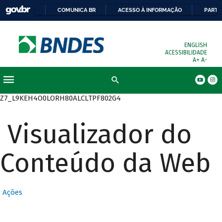
COMUNICA BR
ACESSO À INFORMAÇÃO
PARTI
ENGLISH
ACESSIBILIDADE
A+
A-
Busca
Z7_L9KEH4O0LORH80ALCLTPF802G4
Visualizador do
Conteúdo da Web
Ações