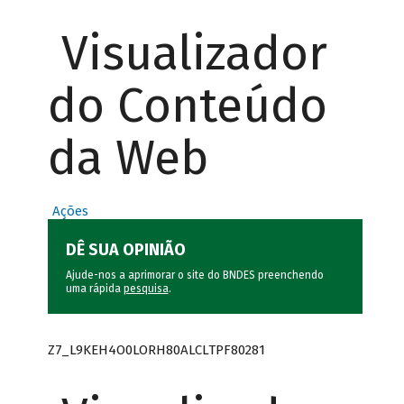
Visualizador
do Conteúdo
da Web
Ações
DÊ SUA OPINIÃO
Ajude-nos a aprimorar o site do BNDES preenchendo
uma rápida
pesquisa
.
Z7_L9KEH4O0LORH80ALCLTPF80281