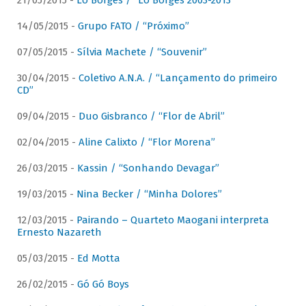
21/05/2015 -
Lô Borges / “Lô Borges 2003-2013”
14/05/2015 -
Grupo FATO / “Próximo”
07/05/2015 -
Sílvia Machete / “Souvenir”
30/04/2015 -
Coletivo A.N.A. / “Lançamento do primeiro
CD”
09/04/2015 -
Duo Gisbranco / “Flor de Abril”
02/04/2015 -
Aline Calixto / “Flor Morena”
26/03/2015 -
Kassin / “Sonhando Devagar”
19/03/2015 -
Nina Becker / “Minha Dolores”
12/03/2015 -
Pairando – Quarteto Maogani interpreta
Ernesto Nazareth
05/03/2015 -
Ed Motta
26/02/2015 -
Gó Gó Boys