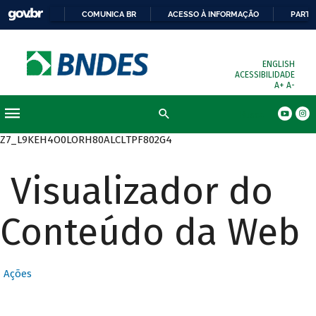
COMUNICA BR
ACESSO À INFORMAÇÃO
PARTI
ENGLISH
ACESSIBILIDADE
A+
A-
Busca
Z7_L9KEH4O0LORH80ALCLTPF802G4
Visualizador do
Conteúdo da Web
Ações