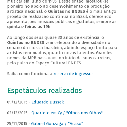
musical em julho de 1985. Desde então, mostrou-se
pioneiro no apoio ao desenvolvimento da produção
artística nacional: o
Quintas no BNDES
é o mais antigo
projeto de realização contínua no Brasil, oferecendo
apresentações musicais públicas e gratuitas, sempre às
quintas-feiras às 19h
.
Ao longo dos seus quase 30 anos de existência, o
Quintas no BNDES
vem celebrando a diversidade no
cenário da música brasileira, abrindo espaço tanto para
artistas renomados, quanto novos talentos. Grandes
nomes da MPB passaram, no início de suas carreiras,
pelo palco do Espaço Cultural BNDES.
Saiba como funciona a
reserva de ingressos
.
Espetáculos realizados
09/12/2015 -
Eduardo Dussek
02/12/2015 -
Quarteto em Cy / "Olhos nos Olhos"
25/11/2015 -
Gabriel Gonzaga / “Acaso”