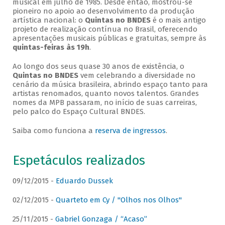
musical em julho de 1985. Desde então, mostrou-se
pioneiro no apoio ao desenvolvimento da produção
artística nacional: o
Quintas no BNDES
é o mais antigo
projeto de realização contínua no Brasil, oferecendo
apresentações musicais públicas e gratuitas, sempre às
quintas-feiras às 19h
.
Ao longo dos seus quase 30 anos de existência, o
Quintas no BNDES
vem celebrando a diversidade no
cenário da música brasileira, abrindo espaço tanto para
artistas renomados, quanto novos talentos. Grandes
nomes da MPB passaram, no início de suas carreiras,
pelo palco do Espaço Cultural BNDES.
Saiba como funciona a
reserva de ingressos
.
Espetáculos realizados
09/12/2015 -
Eduardo Dussek
02/12/2015 -
Quarteto em Cy / "Olhos nos Olhos"
25/11/2015 -
Gabriel Gonzaga / “Acaso”