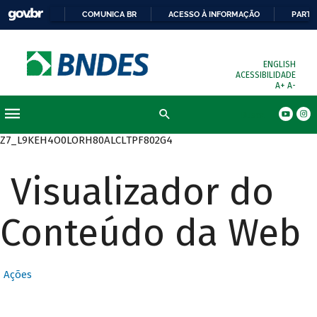
COMUNICA BR
ACESSO À INFORMAÇÃO
PARTI
ENGLISH
ACESSIBILIDADE
A+
A-
Busca
Z7_L9KEH4O0LORH80ALCLTPF802G4
Visualizador do
Conteúdo da Web
Ações