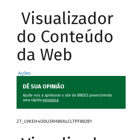
Visualizador
do Conteúdo
da Web
Ações
DÊ SUA OPINIÃO
Ajude-nos a aprimorar o site do BNDES preenchendo
uma rápida
pesquisa
.
Z7_L9KEH4O0LORH80ALCLTPF80281