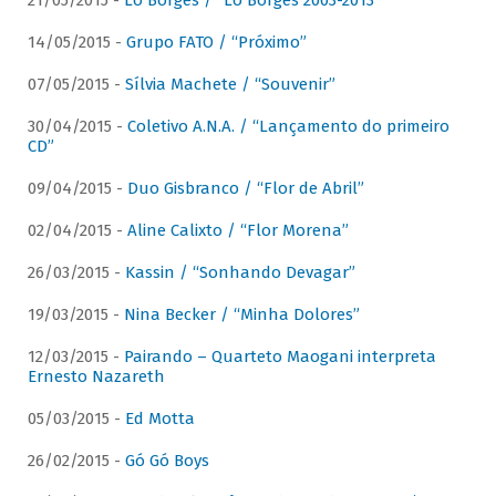
21/05/2015 -
Lô Borges / “Lô Borges 2003-2013”
14/05/2015 -
Grupo FATO / “Próximo”
07/05/2015 -
Sílvia Machete / “Souvenir”
30/04/2015 -
Coletivo A.N.A. / “Lançamento do primeiro
CD”
09/04/2015 -
Duo Gisbranco / “Flor de Abril”
02/04/2015 -
Aline Calixto / “Flor Morena”
26/03/2015 -
Kassin / “Sonhando Devagar”
19/03/2015 -
Nina Becker / “Minha Dolores”
12/03/2015 -
Pairando – Quarteto Maogani interpreta
Ernesto Nazareth
05/03/2015 -
Ed Motta
26/02/2015 -
Gó Gó Boys