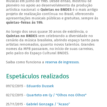
musical em julho de 1985. Desde então, mostrou-se
pioneiro no apoio ao desenvolvimento da produção
artística nacional: o
Quintas no BNDES
é o mais antigo
projeto de realização contínua no Brasil, oferecendo
apresentações musicais públicas e gratuitas, sempre às
quintas-feiras às 19h
.
Ao longo dos seus quase 30 anos de existência, o
Quintas no BNDES
vem celebrando a diversidade no
cenário da música brasileira, abrindo espaço tanto para
artistas renomados, quanto novos talentos. Grandes
nomes da MPB passaram, no início de suas carreiras,
pelo palco do Espaço Cultural BNDES.
Saiba como funciona a
reserva de ingressos
.
Espetáculos realizados
09/12/2015 -
Eduardo Dussek
02/12/2015 -
Quarteto em Cy / "Olhos nos Olhos"
25/11/2015 -
Gabriel Gonzaga / “Acaso”