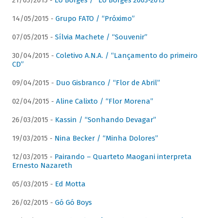
21/05/2015 -
Lô Borges / “Lô Borges 2003-2013”
14/05/2015 -
Grupo FATO / “Próximo”
07/05/2015 -
Sílvia Machete / “Souvenir”
30/04/2015 -
Coletivo A.N.A. / “Lançamento do primeiro
CD”
09/04/2015 -
Duo Gisbranco / “Flor de Abril”
02/04/2015 -
Aline Calixto / “Flor Morena”
26/03/2015 -
Kassin / “Sonhando Devagar”
19/03/2015 -
Nina Becker / “Minha Dolores”
12/03/2015 -
Pairando – Quarteto Maogani interpreta
Ernesto Nazareth
05/03/2015 -
Ed Motta
26/02/2015 -
Gó Gó Boys