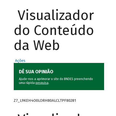
Visualizador
do Conteúdo
da Web
Ações
DÊ SUA OPINIÃO
Ajude-nos a aprimorar o site do BNDES preenchendo
uma rápida
pesquisa
.
Z7_L9KEH4O0LORH80ALCLTPF80281