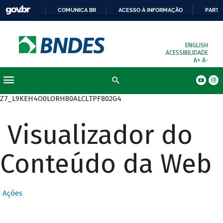
COMUNICA BR
ACESSO À INFORMAÇÃO
PARTI
ENGLISH
ACESSIBILIDADE
A+
A-
Busca
Z7_L9KEH4O0LORH80ALCLTPF802G4
Visualizador do
Conteúdo da Web
Ações