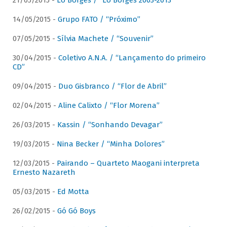
21/05/2015 -
Lô Borges / “Lô Borges 2003-2013”
14/05/2015 -
Grupo FATO / “Próximo”
07/05/2015 -
Sílvia Machete / “Souvenir”
30/04/2015 -
Coletivo A.N.A. / “Lançamento do primeiro
CD”
09/04/2015 -
Duo Gisbranco / “Flor de Abril”
02/04/2015 -
Aline Calixto / “Flor Morena”
26/03/2015 -
Kassin / “Sonhando Devagar”
19/03/2015 -
Nina Becker / “Minha Dolores”
12/03/2015 -
Pairando – Quarteto Maogani interpreta
Ernesto Nazareth
05/03/2015 -
Ed Motta
26/02/2015 -
Gó Gó Boys