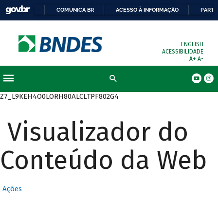
COMUNICA BR
ACESSO À INFORMAÇÃO
PARTI
ENGLISH
ACESSIBILIDADE
A+
A-
Busca
Z7_L9KEH4O0LORH80ALCLTPF802G4
Visualizador do
Conteúdo da Web
Ações