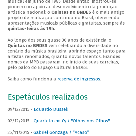
musical em julho de 1985. Desde então, mostrou-se
pioneiro no apoio ao desenvolvimento da produção
artística nacional: o
Quintas no BNDES
é o mais antigo
projeto de realização contínua no Brasil, oferecendo
apresentações musicais públicas e gratuitas, sempre às
quintas-feiras às 19h
.
Ao longo dos seus quase 30 anos de existência, o
Quintas no BNDES
vem celebrando a diversidade no
cenário da música brasileira, abrindo espaço tanto para
artistas renomados, quanto novos talentos. Grandes
nomes da MPB passaram, no início de suas carreiras,
pelo palco do Espaço Cultural BNDES.
Saiba como funciona a
reserva de ingressos
.
Espetáculos realizados
09/12/2015 -
Eduardo Dussek
02/12/2015 -
Quarteto em Cy / "Olhos nos Olhos"
25/11/2015 -
Gabriel Gonzaga / “Acaso”