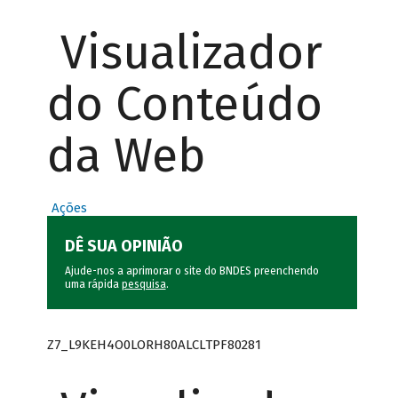
Visualizador
do Conteúdo
da Web
Ações
DÊ SUA OPINIÃO
Ajude-nos a aprimorar o site do BNDES preenchendo
uma rápida
pesquisa
.
Z7_L9KEH4O0LORH80ALCLTPF80281