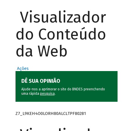
Visualizador
do Conteúdo
da Web
Ações
DÊ SUA OPINIÃO
Ajude-nos a aprimorar o site do BNDES preenchendo
uma rápida
pesquisa
.
Z7_L9KEH4O0LORH80ALCLTPF80281