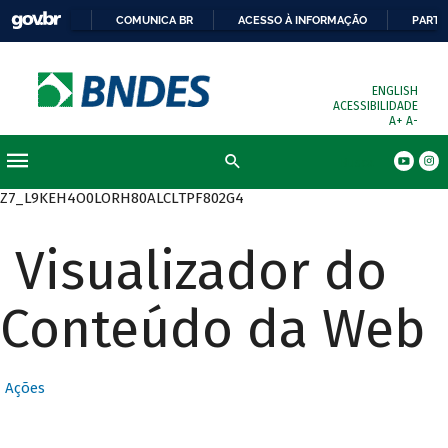
COMUNICA BR
ACESSO À INFORMAÇÃO
PARTI
ENGLISH
ACESSIBILIDADE
A+
A-
Busca
Z7_L9KEH4O0LORH80ALCLTPF802G4
Visualizador do
Conteúdo da Web
Ações