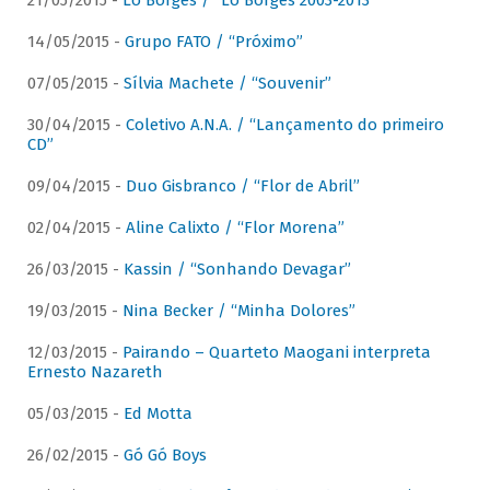
21/05/2015 -
Lô Borges / “Lô Borges 2003-2013”
14/05/2015 -
Grupo FATO / “Próximo”
07/05/2015 -
Sílvia Machete / “Souvenir”
30/04/2015 -
Coletivo A.N.A. / “Lançamento do primeiro
CD”
09/04/2015 -
Duo Gisbranco / “Flor de Abril”
02/04/2015 -
Aline Calixto / “Flor Morena”
26/03/2015 -
Kassin / “Sonhando Devagar”
19/03/2015 -
Nina Becker / “Minha Dolores”
12/03/2015 -
Pairando – Quarteto Maogani interpreta
Ernesto Nazareth
05/03/2015 -
Ed Motta
26/02/2015 -
Gó Gó Boys