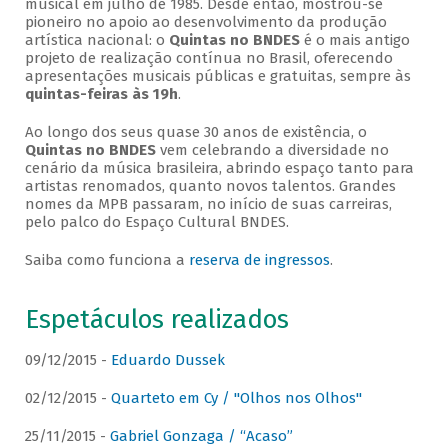
musical em julho de 1985. Desde então, mostrou-se
pioneiro no apoio ao desenvolvimento da produção
artística nacional: o
Quintas no BNDES
é o mais antigo
projeto de realização contínua no Brasil, oferecendo
apresentações musicais públicas e gratuitas, sempre às
quintas-feiras às 19h
.
Ao longo dos seus quase 30 anos de existência, o
Quintas no BNDES
vem celebrando a diversidade no
cenário da música brasileira, abrindo espaço tanto para
artistas renomados, quanto novos talentos. Grandes
nomes da MPB passaram, no início de suas carreiras,
pelo palco do Espaço Cultural BNDES.
Saiba como funciona a
reserva de ingressos
.
Espetáculos realizados
09/12/2015 -
Eduardo Dussek
02/12/2015 -
Quarteto em Cy / "Olhos nos Olhos"
25/11/2015 -
Gabriel Gonzaga / “Acaso”