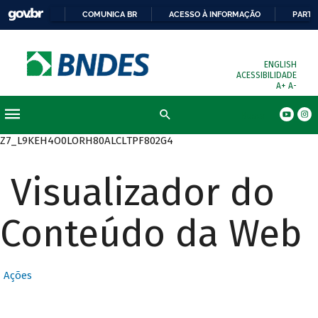
COMUNICA BR
ACESSO À INFORMAÇÃO
PARTI
ENGLISH
ACESSIBILIDADE
A+
A-
Busca
Z7_L9KEH4O0LORH80ALCLTPF802G4
Visualizador do
Conteúdo da Web
Ações