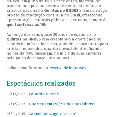
musical em julho de 1985. Desde então, mostrou-se
pioneiro no apoio ao desenvolvimento da produção
artística nacional: o
Quintas no BNDES
é o mais antigo
projeto de realização contínua no Brasil, oferecendo
apresentações musicais públicas e gratuitas, sempre às
quintas-feiras às 19h
.
Ao longo dos seus quase 30 anos de existência, o
Quintas no BNDES
vem celebrando a diversidade no
cenário da música brasileira, abrindo espaço tanto para
artistas renomados, quanto novos talentos. Grandes
nomes da MPB passaram, no início de suas carreiras,
pelo palco do Espaço Cultural BNDES.
Saiba como funciona a
reserva de ingressos
.
Espetáculos realizados
09/12/2015 -
Eduardo Dussek
02/12/2015 -
Quarteto em Cy / "Olhos nos Olhos"
25/11/2015 -
Gabriel Gonzaga / “Acaso”