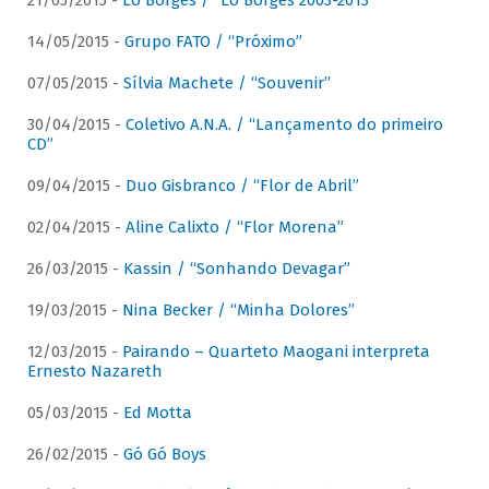
21/05/2015 -
Lô Borges / “Lô Borges 2003-2013”
14/05/2015 -
Grupo FATO / “Próximo”
07/05/2015 -
Sílvia Machete / “Souvenir”
30/04/2015 -
Coletivo A.N.A. / “Lançamento do primeiro
CD”
09/04/2015 -
Duo Gisbranco / “Flor de Abril”
02/04/2015 -
Aline Calixto / “Flor Morena”
26/03/2015 -
Kassin / “Sonhando Devagar”
19/03/2015 -
Nina Becker / “Minha Dolores”
12/03/2015 -
Pairando – Quarteto Maogani interpreta
Ernesto Nazareth
05/03/2015 -
Ed Motta
26/02/2015 -
Gó Gó Boys