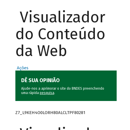
Visualizador
do Conteúdo
da Web
Ações
DÊ SUA OPINIÃO
Ajude-nos a aprimorar o site do BNDES preenchendo
uma rápida
pesquisa
.
Z7_L9KEH4O0LORH80ALCLTPF80281