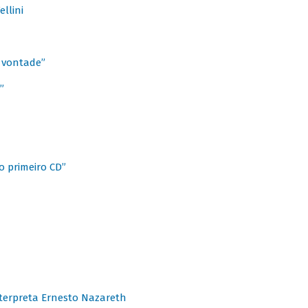
llini
à vontade”
”
o primeiro CD”
terpreta Ernesto Nazareth