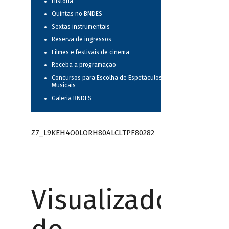
História
Quintas no BNDES
Sextas instrumentais
Reserva de ingressos
Filmes e festivais de cinema
Receba a programação
Concursos para Escolha de Espetáculos
Musicais
Galeria BNDES
Z7_L9KEH4O0LORH80ALCLTPF80282
Visualizador