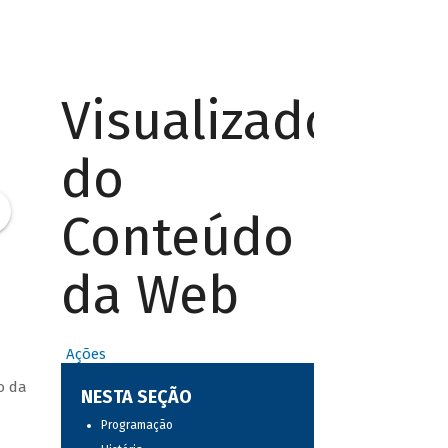
Visualizador
do
Conteúdo
da Web
Ações
o da
NESTA SEÇÃO
Programação