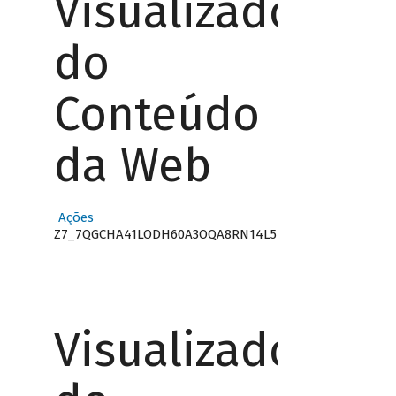
Visualizador
do
Conteúdo
da Web
Ações
Z7_7QGCHA41LODH60A3OQA8RN14L5
Visualizador