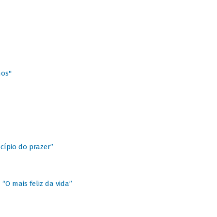
hos"
cípio do prazer”
“O mais feliz da vida”