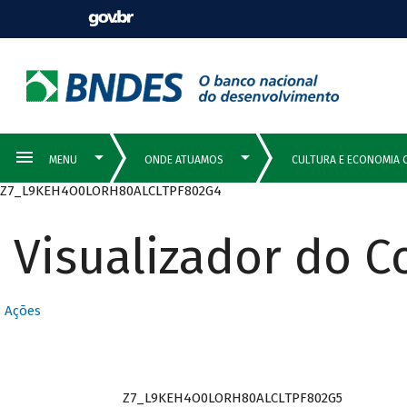
Z7_L9KEH4O0LORH80ALCLTPF802G4
Visualizador do 
Ações
Z7_L9KEH4O0LORH80ALCLTPF802G5