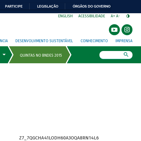
PARTICIPE
LEGISLAÇÃO
ÓRGÃOS DO GOVERNO
⁣
ENGLISH
ACESSIBILIDADE
A+
A-
NCIA
DESENVOLVIMENTO SUSTENTÁVEL
CONHECIMENTO
IMPRENSA
Busca
Z7_7QGCHA41LODH60A3OQA8RN14L6