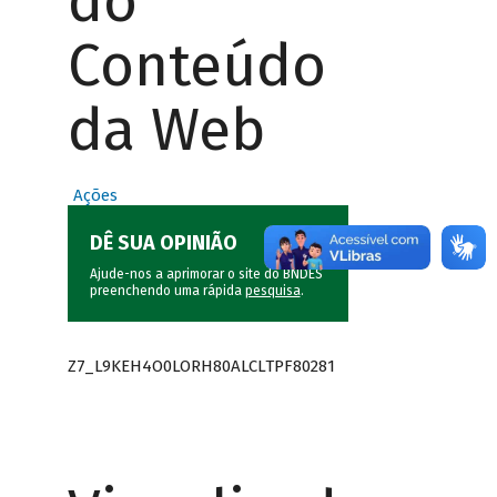
do
Conteúdo
da Web
Ações
DÊ SUA OPINIÃO
Ajude-nos a aprimorar o site do BNDES
preenchendo uma rápida
pesquisa
.
Z7_L9KEH4O0LORH80ALCLTPF80281