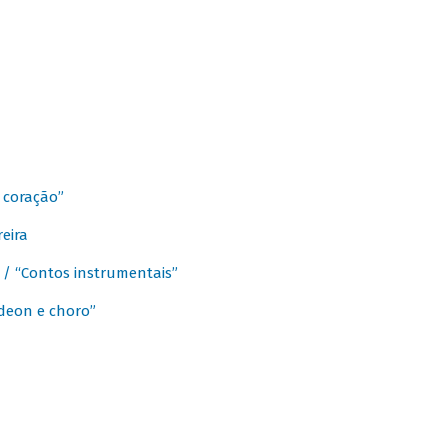
 coração”
eira
a / “Contos instrumentais”
rdeon e choro”