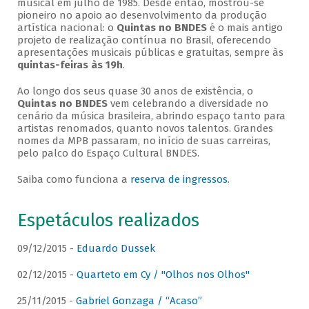
musical em julho de 1985. Desde então, mostrou-se
pioneiro no apoio ao desenvolvimento da produção
artística nacional: o
Quintas no BNDES
é o mais antigo
projeto de realização contínua no Brasil, oferecendo
apresentações musicais públicas e gratuitas, sempre às
quintas-feiras às 19h
.
Ao longo dos seus quase 30 anos de existência, o
Quintas no BNDES
vem celebrando a diversidade no
cenário da música brasileira, abrindo espaço tanto para
artistas renomados, quanto novos talentos. Grandes
nomes da MPB passaram, no início de suas carreiras,
pelo palco do Espaço Cultural BNDES.
Saiba como funciona a
reserva de ingressos
.
Espetáculos realizados
09/12/2015 -
Eduardo Dussek
02/12/2015 -
Quarteto em Cy / "Olhos nos Olhos"
25/11/2015 -
Gabriel Gonzaga / “Acaso”