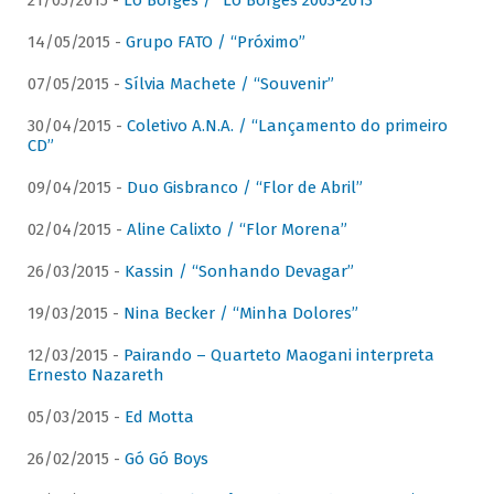
21/05/2015 -
Lô Borges / “Lô Borges 2003-2013”
14/05/2015 -
Grupo FATO / “Próximo”
07/05/2015 -
Sílvia Machete / “Souvenir”
30/04/2015 -
Coletivo A.N.A. / “Lançamento do primeiro
CD”
09/04/2015 -
Duo Gisbranco / “Flor de Abril”
02/04/2015 -
Aline Calixto / “Flor Morena”
26/03/2015 -
Kassin / “Sonhando Devagar”
19/03/2015 -
Nina Becker / “Minha Dolores”
12/03/2015 -
Pairando – Quarteto Maogani interpreta
Ernesto Nazareth
05/03/2015 -
Ed Motta
26/02/2015 -
Gó Gó Boys