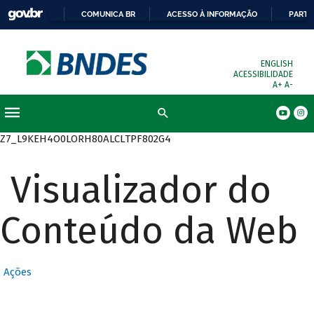
COMUNICA BR
ACESSO À INFORMAÇÃO
PARTI
ENGLISH
ACESSIBILIDADE
A+
A-
Busca
Z7_L9KEH4O0LORH80ALCLTPF802G4
Visualizador do
Conteúdo da Web
Ações