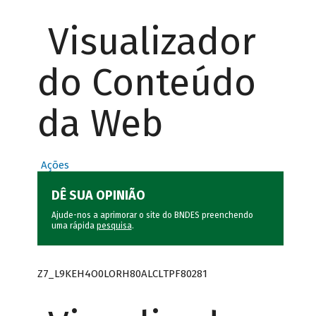
Visualizador
do Conteúdo
da Web
Ações
DÊ SUA OPINIÃO
Ajude-nos a aprimorar o site do BNDES preenchendo
uma rápida
pesquisa
.
Z7_L9KEH4O0LORH80ALCLTPF80281