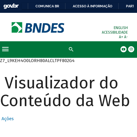
COMUNICA BR
ACESSO À INFORMAÇÃO
PARTI
ENGLISH
ACESSIBILIDADE
A+
A-
Busca
Z7_L9KEH4O0LORH80ALCLTPF802G4
Visualizador do
Conteúdo da Web
Ações