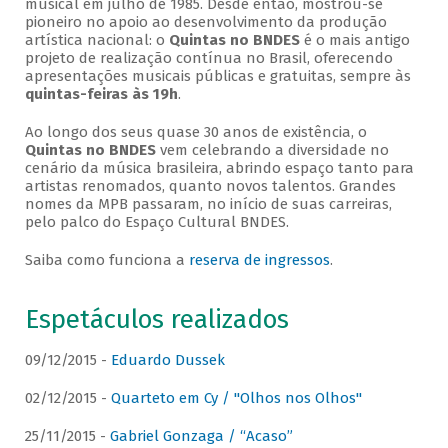
musical em julho de 1985. Desde então, mostrou-se
pioneiro no apoio ao desenvolvimento da produção
artística nacional: o
Quintas no BNDES
é o mais antigo
projeto de realização contínua no Brasil, oferecendo
apresentações musicais públicas e gratuitas, sempre às
quintas-feiras às 19h
.
Ao longo dos seus quase 30 anos de existência, o
Quintas no BNDES
vem celebrando a diversidade no
cenário da música brasileira, abrindo espaço tanto para
artistas renomados, quanto novos talentos. Grandes
nomes da MPB passaram, no início de suas carreiras,
pelo palco do Espaço Cultural BNDES.
Saiba como funciona a
reserva de ingressos
.
Espetáculos realizados
09/12/2015 -
Eduardo Dussek
02/12/2015 -
Quarteto em Cy / "Olhos nos Olhos"
25/11/2015 -
Gabriel Gonzaga / “Acaso”