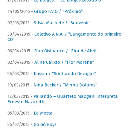
21/05/2015 -
Lô Borges / “Lô Borges 2003-2013”
14/05/2015 -
Grupo FATO / “Próximo”
07/05/2015 -
Sílvia Machete / “Souvenir”
30/04/2015 -
Coletivo A.N.A. / “Lançamento do primeiro
CD”
09/04/2015 -
Duo Gisbranco / “Flor de Abril”
02/04/2015 -
Aline Calixto / “Flor Morena”
26/03/2015 -
Kassin / “Sonhando Devagar”
19/03/2015 -
Nina Becker / “Minha Dolores”
12/03/2015 -
Pairando – Quarteto Maogani interpreta
Ernesto Nazareth
05/03/2015 -
Ed Motta
26/02/2015 -
Gó Gó Boys