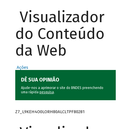
Visualizador
do Conteúdo
da Web
Ações
DÊ SUA OPINIÃO
Ajude-nos a aprimorar o site do BNDES preenchendo
uma rápida
pesquisa
.
Z7_L9KEH4O0LORH80ALCLTPF80281